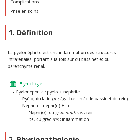
Complications
Prise en soins
1. Définition
La pyélonéphrite est une inflammation des structures
intrarénales, portant à la fois sur du bassinet et du
parenchyme rénal.
Etymologie
Pyélonéphrite : pyélo + néphrite
Pyélo, du latin
puelos
: bassin (ici le bassinet du rein)
Néphrite : néphr(o) + ite
Néphr(o), du grec
nephros
: rein
Ite, du grec
itis
: inflammation
2. Physiopathologie