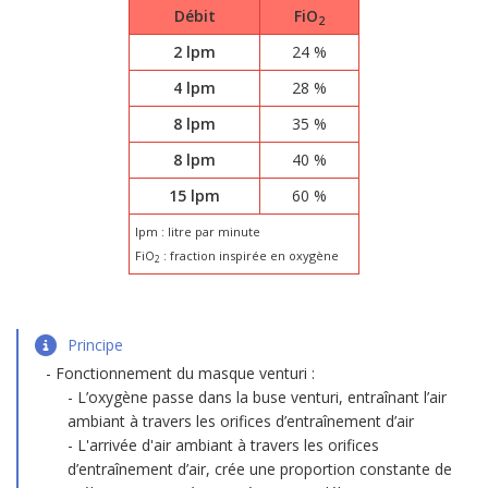
Débit
FiO
2
2 lpm
24 %
4 lpm
28 %
8 lpm
35 %
8 lpm
40 %
15 lpm
60 %
lpm : litre par minute
FiO
: fraction inspirée en oxygène
2
Principe
Fonctionnement du masque venturi :
L’oxygène passe dans la buse venturi, entraînant l’air
ambiant à travers les orifices d’entraînement d’air
L'arrivée d'air ambiant à travers les orifices
d’entraînement d’air, crée une proportion constante de