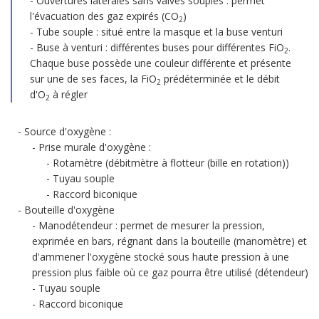
Ouvertures latérales sans valves souples : permet
l'évacuation des gaz expirés (CO
)
2
Tube souple : situé entre la masque et la buse venturi
Buse à venturi : différentes buses pour différentes FiO
.
2
Chaque buse possède une couleur différente et présente
sur une de ses faces, la FiO
prédéterminée et le débit
2
d'O
à régler
2
Source d'oxygène :
Prise murale d'oxygène :
Rotamètre (débitmètre à flotteur (bille en rotation))
Tuyau souple
Raccord biconique
Bouteille d'oxygène
Manodétendeur : permet de mesurer la pression,
exprimée en bars, régnant dans la bouteille (manomètre) et
d'ammener l'oxygène stocké sous haute pression à une
pression plus faible où ce gaz pourra être utilisé (détendeur)
Tuyau souple
Raccord biconique