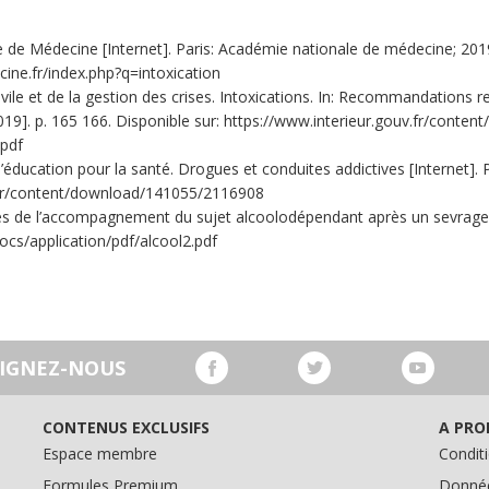
de Médecine [Internet]. Paris: Académie nationale de médecine; 2019. I
ine.fr/index.php?q=intoxication
ivile et de la gestion des crises. Intoxications. In: Recommandations re
let 2019]. p. 165 166. Disponible sur: https://www.interieur.gouv.fr/
.pdf
d’éducation pour la santé. Drogues et conduites addictives [Internet]. P
.fr/content/download/141055/2116908
s de l’accompagnement du sujet alcoolodépendant après un sevrage [Int
ocs/application/pdf/alcool2.pdf
OIGNEZ-NOUS
CONTENUS EXCLUSIFS
A PRO
Espace membre
Conditi
Formules Premium
Donnée