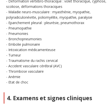
Déformation vértébro-thoracique : volet thoracique, cyphose,
scoliose, déformations thoraciques
Maladie neuro-musculaire : myasthénie, myopathie,
polyradiculonévrite, poliomyélite, myopathie, paralysie
Epanchement pleural : pleurésie, pneumothorax
Pneumopathie
Pneumonies
Bronchopneumonies
Embolie pulmonaire
Intoxication médicamenteuse
Tumeur
Traumatisme du rachis cervical
Accident vasculaire cérébral (AVC)
Thrombose vasculaire
Anémie
Etat de choc
4. Examens et signes cliniques