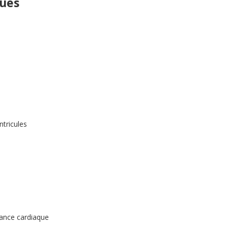
ques
ntricules
sance cardiaque