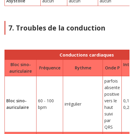
Asystolie
aucun
aucun
aucun
a
7. Troubles de la conduction
Conductions cardiaques
Bloc sino-
Inter
Fréquence
Rythme
Onde P
auriculaire
P
parfois
absente
positive
Bloc sino-
60 - 100
vers le
0,12 
irrégulier
auriculaire
bpm
haut
0,20 
suivi
par
QRS