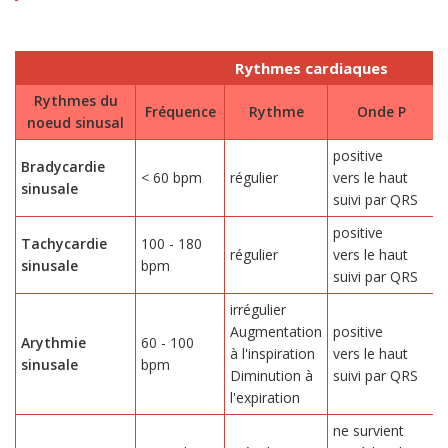
Rythmes cardiaques
Rythmes du
Fréquence
Rythme
Onde P
noeud sinusal
positive
Bradycardie
0
< 60 bpm
régulier
vers le haut
sinusale
0
suivi par QRS
positive
Tachycardie
100 - 180
0
régulier
vers le haut
sinusale
bpm
0
suivi par QRS
irrégulier
Augmentation
positive
Arythmie
60 - 100
0
à l'inspiration
vers le haut
sinusale
bpm
0
Diminution à
suivi par QRS
l'expiration
ne survient