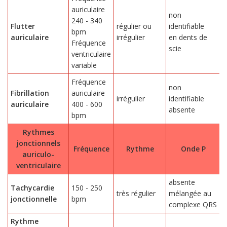
auriculaire
non
240 - 340
Flutter
régulier ou
identifiable
bpm
auriculaire
irrégulier
en dents de
m
Fréquence
scie
ventriculaire
variable
Fréquence
non
Fibrillation
auriculaire
irrégulier
identifiable
auriculaire
400 - 600
m
absente
bpm
Rythmes
jonctionnels
Fréquence
Rythme
Onde P
auriculo-
ventriculaire
absente
Tachycardie
150 - 250
très régulier
mélangée au
a
jonctionnelle
bpm
complexe QRS
Rythme