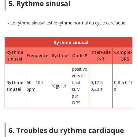
5. Rythme sinusal
Le rythme sinusal est le rythme normal du cycle cardiaque
Rythme sinusal
Rythme
Intervalle
Complexe
Fréquence
Rythme
Onde P
sinusal
P-R
QRS
positive
vers le
Rythme
60 - 100
haut
0,12 à
0,8 à 0,10
régulier
sinusal
bpm
suivi
0,20 s
s
par
QRS
6. Troubles du rythme cardiaque