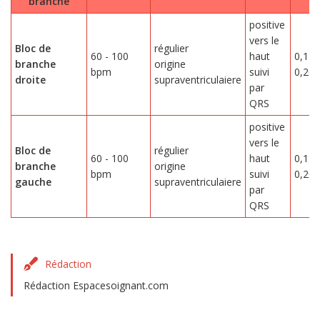
branche
P
positive
vers le
Bloc de
régulier
60 - 100
haut
0,12 
branche
origine
bpm
suivi
0,20 
droite
supraventriculaiere
par
QRS
positive
vers le
Bloc de
régulier
60 - 100
haut
0,12 
branche
origine
bpm
suivi
0,20 
gauche
supraventriculaiere
par
QRS
Rédaction
Rédaction Espacesoignant.com