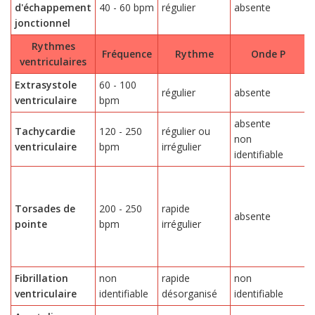
d'échappement
40 - 60 bpm
régulier
absente
a
jonctionnel
Rythmes
Fréquence
Rythme
Onde P
ventriculaires
Extrasystole
60 - 100
régulier
absente
a
ventriculaire
bpm
absente
Tachycardie
120 - 250
régulier ou
non
ventriculaire
bpm
irrégulier
m
identifiable
Torsades de
200 - 250
rapide
absente
a
pointe
bpm
irrégulier
Fibrillation
non
rapide
non
ventriculaire
identifiable
désorganisé
identifiable
i