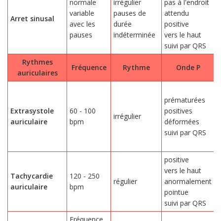
normale
irrégulier
pas à l'endroit
variable
pauses de
attendu
0
Arret sinusal
avec les
durée
positive
0
pauses
indéterminée
vers le haut
suivi par QRS
Rythmes
Fréquence
Rythme
Onde P
auriculaires
p
prématurées
o
Extrasystole
60 - 100
positives
à
irrégulier
auriculaire
bpm
déformées
i
suivi par QRS
R
r
positive
vers le haut
p
Tachycardie
120 - 250
régulier
anormalement
o
auriculaire
bpm
pointue
l
suivi par QRS
Fréquence