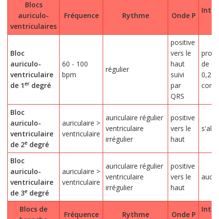
Blocs
Inter
auriculo-
Fréquence
Rythme
Onde P
P
ventriculaires
positive
Bloc
vers le
prol
auriculo-
60 - 100
haut
de 0,
régulier
ventriculaire
bpm
suivi
0,24 
er
de 1
degré
par
const
QRS
Bloc
auriculaire régulier
positive
auriculo-
auriculaire >
ventriculaire
vers le
s'all
ventriculaire
ventriculaire
irrégulier
haut
e
de 2
degré
Bloc
auriculaire régulier
positive
auriculo-
auriculaire >
ventriculaire
vers le
aucu
ventriculaire
ventriculaire
irrégulier
haut
e
de 3
degré
Blocs de
Inter
Fréquence
Rythme
Onde P