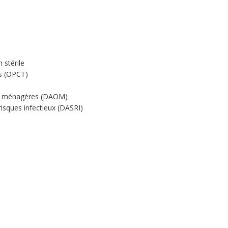
 stérile
ts (OPCT)
res ménagères (DAOM)
risques infectieux (DASRI)