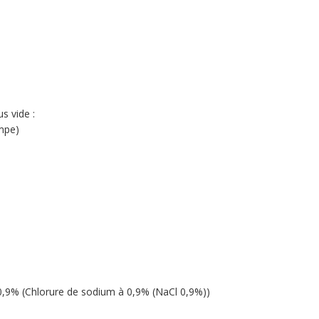
s vide :
mpe)
0,9% (Chlorure de sodium à 0,9% (NaCl 0,9%))