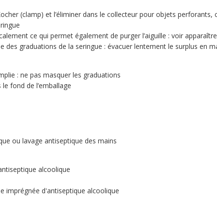
e Kocher (clamp) et l’éliminer dans le collecteur pour objets perforant
eringue
calement ce qui permet également de purger l’aiguille : voir apparaître 
ide des graduations de la seringue : évacuer lentement le surplus en m
emplie : ne pas masquer les graduations
le fond de l’emballage
lique ou lavage antiseptique des mains
ntiseptique alcoolique
le imprégnée d'antiseptique alcoolique