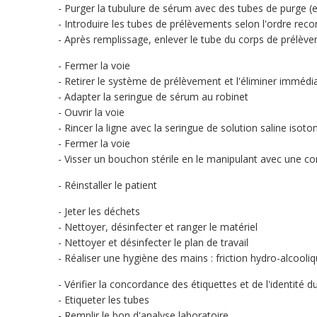
Purger la tubulure de sérum avec des tubes de purge (
Introduire les tubes de prélèvements selon l'ordre r
Après remplissage, enlever le tube du corps de prélèv
Fermer la voie
Retirer le système de prélèvement et l'éliminer immédi
Adapter la seringue de sérum au robinet
Ouvrir la voie
Rincer la ligne avec la seringue de solution saline isot
Fermer la voie
Visser un bouchon stérile en le manipulant avec une co
Réinstaller le patient
Jeter les déchets
Nettoyer, désinfecter et ranger le matériel
Nettoyer et désinfecter le plan de travail
Réaliser une hygiène des mains : friction hydro-alcool
Vérifier la concordance des étiquettes et de l'identité d
Etiqueter les tubes
Remplir le bon d'analyse laboratoire