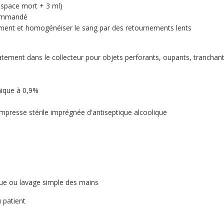
espace mort + 3 ml)
ecommandé
ement et homogénéiser le sang par des retournements lents
atement dans le collecteur pour objets perforants, oupants, tranchan
onique à 0,9%
mpresse stérile imprégnée d'antiseptique alcoolique
ique ou lavage simple des mains
u patient