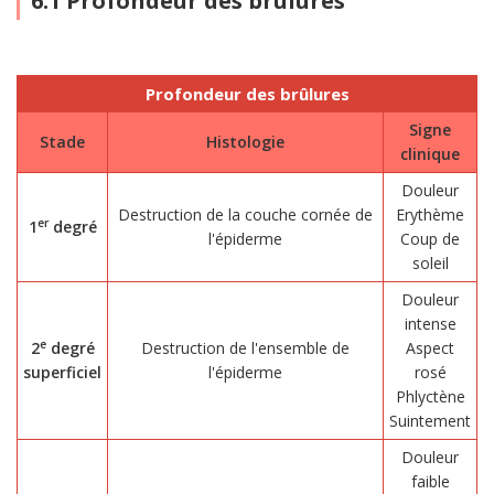
6.1 Profondeur des brûlures
Profondeur des brûlures
Signe
Stade
Histologie
clinique
Douleur
Destruction de la couche cornée de
Erythème
er
1
degré
l'épiderme
Coup de
soleil
Douleur
intense
e
2
degré
Destruction de l'ensemble de
Aspect
superficiel
l'épiderme
rosé
Phlyctène
Suintement
Douleur
faible