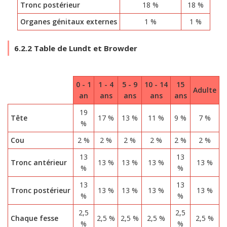
Tronc postérieur
18 %
18 %
Organes génitaux externes
1 %
1 %
6.2.2 Table de Lundt et Browder
0 - 1
1 - 4
5 - 9
10 - 14
15
Adulte
an
ans
ans
ans
ans
19
Tête
17 %
13 %
11 %
9 %
7 %
%
Cou
2 %
2 %
2 %
2 %
2 %
2 %
13
13
Tronc antérieur
13 %
13 %
13 %
13 %
%
%
13
13
Tronc postérieur
13 %
13 %
13 %
13 %
%
%
2,5
2,5
Chaque fesse
2,5 %
2,5 %
2,5 %
2,5 %
%
%