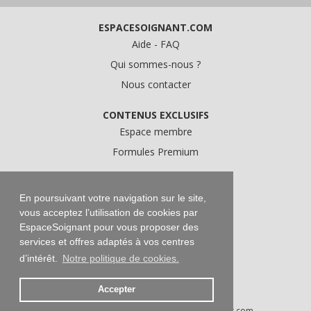
ESPACESOIGNANT.COM
Aide - FAQ
Qui sommes-nous ?
Nous contacter
CONTENUS EXCLUSIFS
Espace membre
Formules Premium
A PROPOS
Conditions Générales d'Utilisation
En poursuivant votre navigation sur le site,
vous acceptez l’utilisation de cookies par
Données personnelles
EspaceSoignant pour vous proposer des
Conditions Générales de Vente
services et offres adaptés à vos centres
Mentions légales
d’intérêt.
Notre politique de cookies.
Accepter
Droits d'auteur © 2016-2026 EspaceSoignant.com