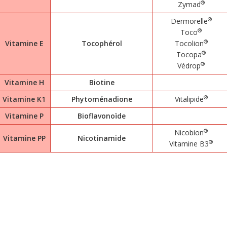
®
Zymad
®
Dermorelle
®
Toco
®
Vitamine E
Tocophérol
Tocolion
®
Tocopa
®
Védrop
Vitamine H
Biotine
®
Vitamine K1
Phytoménadione
Vitalipide
Vitamine P
Bioflavonoïde
®
Nicobion
Vitamine PP
Nicotinamide
®
Vitamine B3