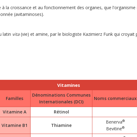
 à la croissance et au fonctionnement des organes, que l'organisme n
donnée (avitaminoses).
 latin
vita
(vie) et amine, par le biologiste Kazimierz Funk qui croyai
Vitamines
Dénominations Communes
Familles
Noms commerciaux
Internationales (DCI)
Vitamine A
Rétinol
®
Benerva
Vitamine B1
Thiamine
®
Bevitine