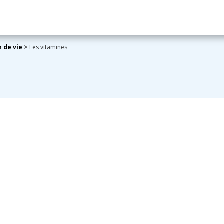
n de vie
>
Les vitamines