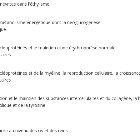
névrites dans l'éthylisme
e métabolisme énergétique dont la néoglucogenèse
que
léoprotéines et le maintien d’une érythropoïèse normale
taires
éoprotéines et de la myéline, la reproduction cellulaire, la croissan
taires
tion et le maintien des substances intercellulaires et du collagène, l
olique et de la tyrosine
ore au niveau des os et des reins