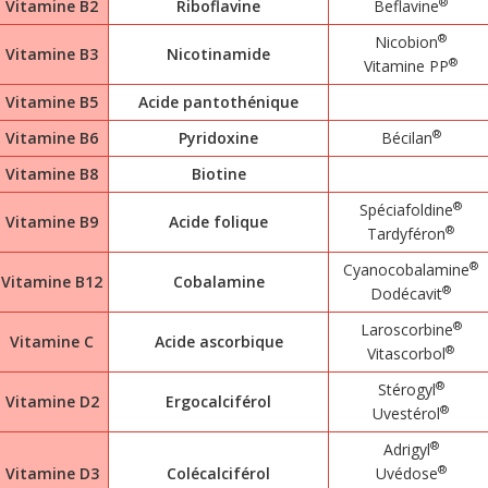
®
Vitamine B2
Riboflavine
Beflavine
®
Nicobion
Vitamine B3
Nicotinamide
®
Vitamine PP
Vitamine B5
Acide pantothénique
®
Vitamine B6
Pyridoxine
Bécilan
Vitamine B8
Biotine
®
Spéciafoldine
Vitamine B9
Acide folique
®
Tardyféron
®
Cyanocobalamine
Vitamine B12
Cobalamine
®
Dodécavit
®
Laroscorbine
Vitamine C
Acide ascorbique
®
Vitascorbol
®
Stérogyl
Vitamine D2
Ergocalciférol
®
Uvestérol
®
Adrigyl
®
Vitamine D3
Colécalciférol
Uvédose