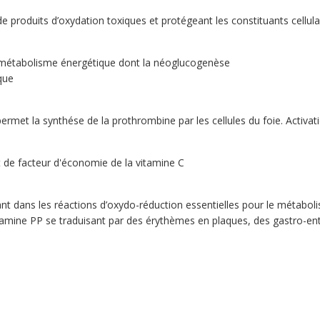
 produits d’oxydation toxiques et protégeant les constituants cellula
e métabolisme énergétique dont la néoglucogenèse
que
ermet la synthése de la prothrombine par les cellules du foie. Activation
t de facteur d'économie de la vitamine C
ns les réactions d’oxydo-réduction essentielles pour le métabolisme
tamine PP se traduisant par des érythèmes en plaques, des gastro-enté