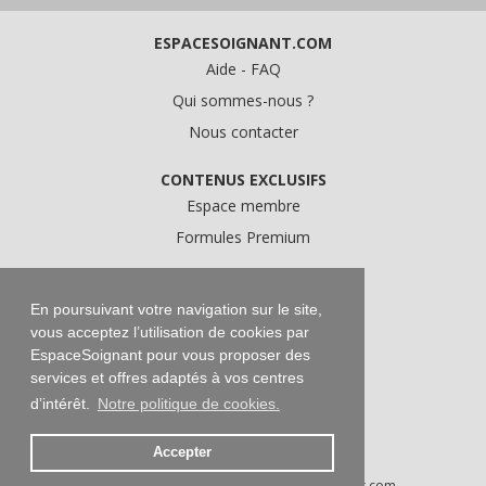
ESPACESOIGNANT.COM
Aide - FAQ
Qui sommes-nous ?
Nous contacter
CONTENUS EXCLUSIFS
Espace membre
Formules Premium
A PROPOS
Conditions Générales d'Utilisation
En poursuivant votre navigation sur le site,
vous acceptez l’utilisation de cookies par
Données personnelles
EspaceSoignant pour vous proposer des
Conditions Générales de Vente
services et offres adaptés à vos centres
Mentions légales
d’intérêt.
Notre politique de cookies.
Accepter
Droits d'auteur © 2016-2026 EspaceSoignant.com