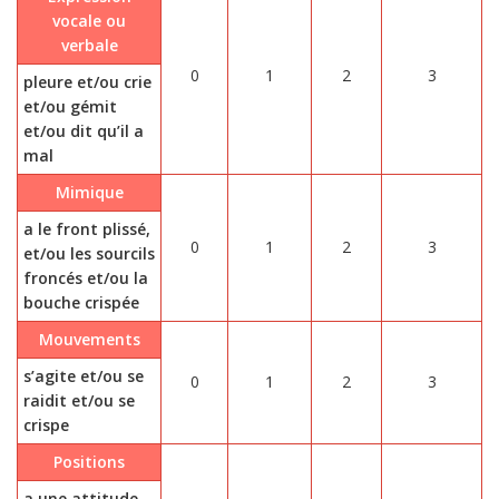
vocale ou
verbale
0
1
2
3
pleure et/ou crie
et/ou gémit
et/ou dit qu’il a
mal
Mimique
a le front plissé,
0
1
2
3
et/ou les sourcils
froncés et/ou la
bouche crispée
Mouvements
s’agite et/ou se
0
1
2
3
raidit et/ou se
crispe
Positions
a une attitude