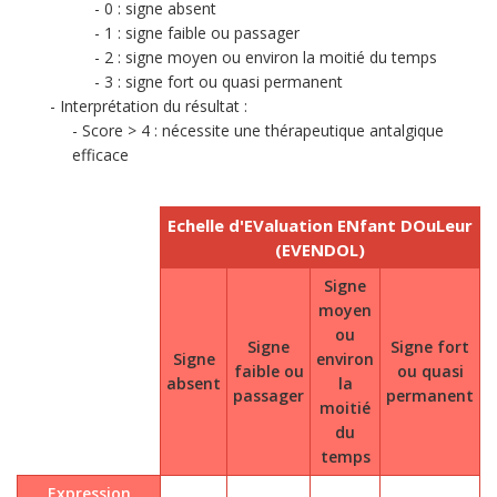
0 : signe absent
1 : signe faible ou passager
2 : signe moyen ou environ la moitié du temps
3 : signe fort ou quasi permanent
Interprétation du résultat :
Score > 4 : nécessite une thérapeutique antalgique
efficace
Echelle d'EValuation ENfant DOuLeur
(EVENDOL)
Signe
moyen
ou
Signe
Signe fort
Signe
environ
faible ou
ou quasi
absent
la
passager
permanent
moitié
du
temps
Expression