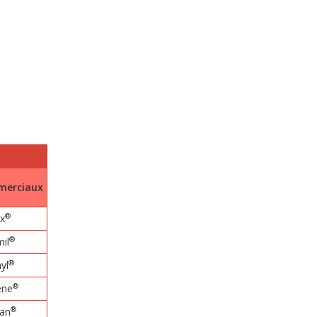
erciaux
®
x
®
il
®
yl
®
ène
®
ran