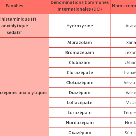
Dénominations Communes
Familles
Noms comm
Internationales (DCI)
ihistaminique H1
anxiolytique
Hydroxyzine
Atar
sédatif
Alprazolam
Xana
Bromazépam
Lexom
Clobazam
Urban
Clorazépate
Tranx
Clotiazépam
Vérat
zépines anxiolytiques
Diazépam
Vali
Loflazépate
Victa
Lorazépam
Témes
Nordazépam
Nord
Oxazépam
Séres