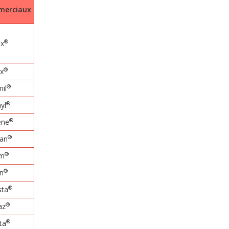
erciaux
®
ax
®
x
®
il
®
yl
®
ène
®
ran
®
um
®
n
®
ta
®
az
®
ta