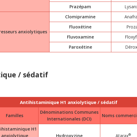
Prazépam
Lysan
Clomipramine
Anafra
Fluoxétine
Proz
esseurs anxiolytiques
Fluvoxamine
Floxyf
Paroxétine
Dérox
ique / sédatif
Antihistaminique H1 anxiolytique / sédatif
Dénominations Communes
Familles
Noms commerci
Internationales (DCI)
ihistaminique H1
®
anxiolytique
Hydroxyzine
Atarax