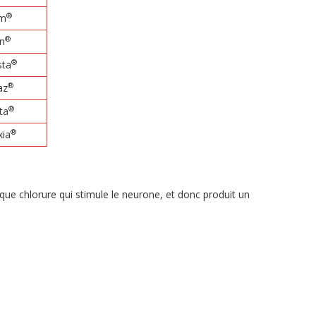
®
um
®
n
®
ta
®
az
®
ta
®
xia
que chlorure qui stimule le neurone, et donc produit un