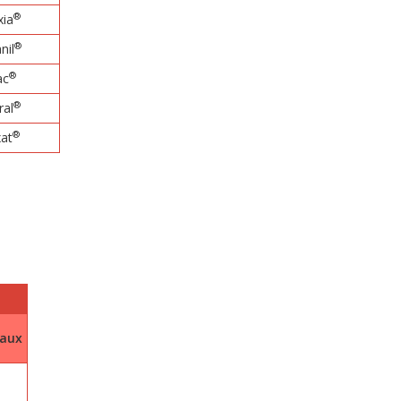
®
xia
®
nil
®
ac
®
ral
®
at
aux