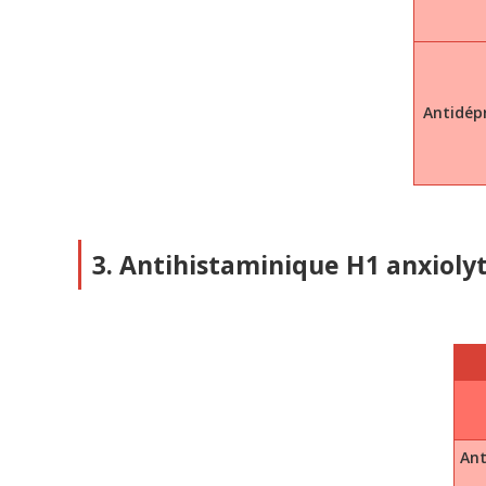
Antidépr
3. Antihistaminique H1 anxiolyt
Ant