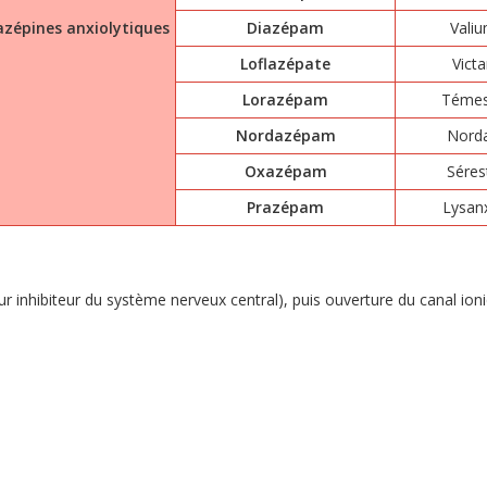
zépines anxiolytiques
Diazépam
Vali
Loflazépate
Victa
Lorazépam
Témes
Nordazépam
Nord
Oxazépam
Séres
Prazépam
Lysan
 inhibiteur du système nerveux central), puis ouverture du canal ioni