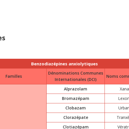
es
Benzodiazépines anxiolytiques
Dénominations Communes
Familles
Noms comm
Internationales (DCI)
Alprazolam
Xana
Bromazépam
Lexom
Clobazam
Urban
Clorazépate
Tranx
Clotiazépam
Vérat