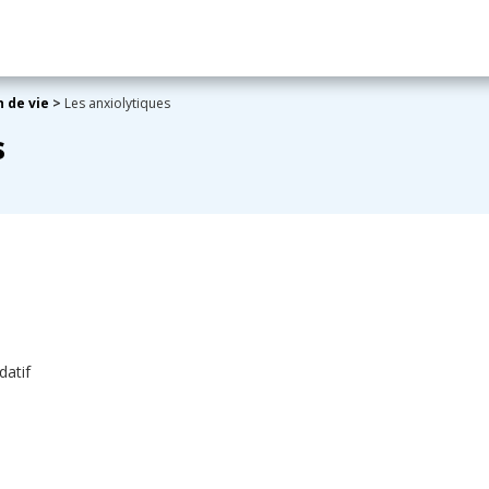
n de vie
>
Les anxiolytiques
s
datif