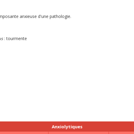
omposante anxieuse d'une pathologie.
us
: tourmente
n
Anxiolytiques