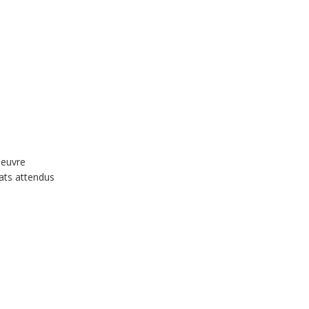
 oeuvre
tats attendus