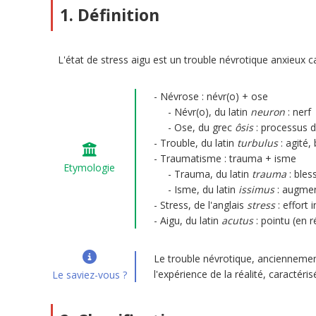
1. Définition
L'état de stress aigu est un trouble névrotique anxieux 
Névrose : névr(o) + ose
Névr(o), du latin
neuron
: nerf
Ose, du grec
ôsis
: processus d
Trouble, du latin
turbulus
: agité,
Traumatisme : trauma + isme
Etymologie
Trauma, du latin
trauma
: bles
Isme, du latin
issimus
: augmen
Stress, de l'anglais
stress
: effort 
Aigu, du latin
acutus
: pointu (en r
Le trouble névrotique, anciennement
l'expérience de la réalité, caractér
Le saviez-vous ?