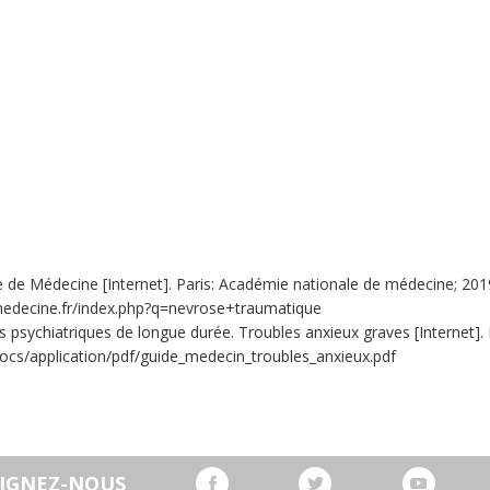
 de Médecine [Internet]. Paris: Académie nationale de médecine; 2019.
-medecine.fr/index.php?q=nevrose+traumatique
 psychiatriques de longue durée. Troubles anxieux graves [Internet]. Pa
ocs/application/pdf/guide_medecin_troubles_anxieux.pdf
OIGNEZ-NOUS