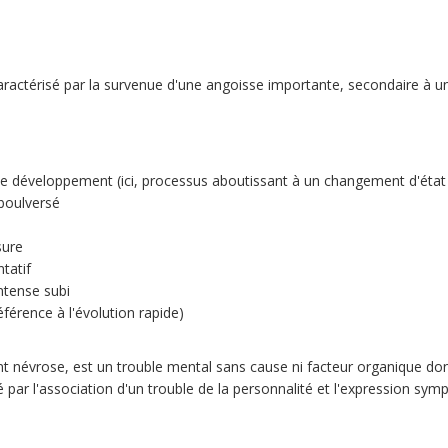
caractérisé par la survenue d'une angoisse importante, secondaire à u
e développement (ici, processus aboutissant à un changement d'état
 boulversé
sure
tatif
intense subi
éférence à l'évolution rapide)
 névrose, est un trouble mental sans cause ni facteur organique dont 
isé par l'association d'un trouble de la personnalité et l'expression sy