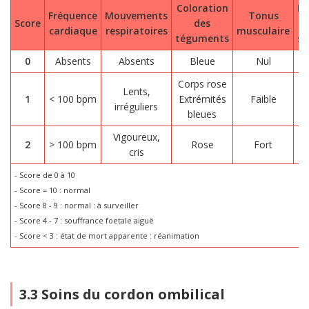
Coloration
Ré
Fréquence
Mouvements
Tonus
Score
des
cardiaque
respiratoires
musculaire
téguments
st
0
Absents
Absents
Bleue
Nul
Corps rose
Lents,
1
< 100 bpm
Extrémités
Faible
irréguliers
bleues
Vigoureux,
2
> 100 bpm
Rose
Fort
cris
- Score de 0 à 10
- Score = 10 : normal
- Score 8 - 9 : normal : à surveiller
- Score 4 - 7 : souffrance foetale aiguë
- Score < 3 : état de mort apparente : réanimation
3.3 Soins du cordon ombilical