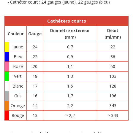
Cathéter court : 24 gauges (jaune), 22 gauges (bleu)
Cathéters courts
Diamètre extérieur
Débit
Couleur
Gauge
(mm)
(ml/mn)
Jaune
24
0,7
22
Bleu
22
0,9
36
Rose
20
1,1
60
Vert
18
1,3
103
Blanc
17
1,5
128
Gris
16
1,7
196
Orange
14
2,2
343
Rouge
13
> 2,2
> 343