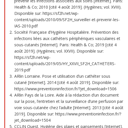
prévenir les infections associées aux soins [Internet]. Paris:
Health & Co; 2010 [cité 4 août 2019]. (Hygiènes; vol. XVIII).
Disponible sur: https://sf2h.net/wp-
content/uploads/2010/09/SF2H_surveiller-et-prevenir-les-
IAS-2010.pdf
Société Française d’Hygiène Hospitalière. Prévention des
infections liées aux cathéters périphériques vasculaires et
sous-cutanés [Internet]. Paris: Health & Co; 2019 [cité 4
août 2019]. (Hygiènes; vol. XXVII). Disponible sur:
https://sf2h.net/wp-
content/uploads/2019/05/HY_XXVII_SF2H_CATHETERS-
2019.pdf
ARlin Lorraine. Pose et utilisation d’un cathéter sous
cutané [Internet]. 2014 [cité 4 août 2019]. Disponible sur:
https://www.preventioninfection.fr/?jet_download=1506
ARlin Pays de la Loire. Aide à la rédaction d’un document
sur la pose, l’entretien et la surveillance d’une perfusion par
voie sous-cutanée chez l’adulte [Internet]. 2013 [cité 4 août
2019]. Disponible sur: https://www.preventioninfection.fr/?
jet_download=1504
CCLIN Ouest. Hygiène des plaies et pansements [Internet].