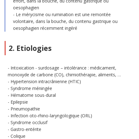
effort, dans la bouche, du contenu gastrique ou
oesophagien
Le mérycisme ou rumination est une remontée
volontaire, dans la bouche, du contenu gastrique ou
oesophagien récemment ingéré
2. Etiologies
Intoxication - surdosage – intolérance : médicament,
monoxyde de carbone (CO), chimiothérapie, aliments, …
Hypertension intracrânienne (HTIC)
Syndrome méningée
Hématome sous-dural
Epilepsie
Pneumopathie
Infection oto-rhino-laryngologique (ORL)
Syndrome occlusif
Gastro-entérite
Colique