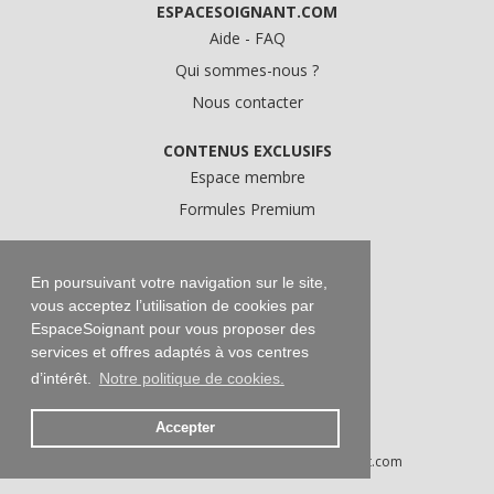
ESPACESOIGNANT.COM
Aide - FAQ
Qui sommes-nous ?
Nous contacter
CONTENUS EXCLUSIFS
Espace membre
Formules Premium
A PROPOS
En poursuivant votre navigation sur le site,
Conditions Générales d'Utilisation
vous acceptez l’utilisation de cookies par
Données personnelles
EspaceSoignant pour vous proposer des
Conditions Générales de Vente
services et offres adaptés à vos centres
d’intérêt.
Notre politique de cookies.
Mentions légales
Accepter
Droits d'auteur © 2016-2026 EspaceSoignant.com