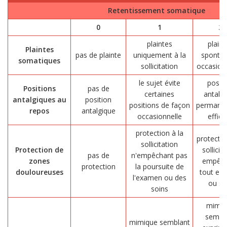
Retentissement somatique
0
1
2
plaintes
plaint
Plaintes
pas de plainte
uniquement à la
sponta
somatiques
sollicitation
occasion
le sujet évite
positi
Positions
pas de
certaines
antalg
antalgiques au
position
positions de façon
permanen
repos
antalgique
occasionnelle
effica
protection à la
protectio
sollicitation
Protection de
sollicit
pas de
n'empêchant pas
zones
empêch
protection
la poursuite de
douloureuses
tout ex
l'examen ou des
ou so
soins
mimiq
sembl
mimique semblant