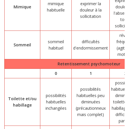
exprime
mimique
exprimer la
Mimique
douleu
habituelle
douleur à la
l'absen
sollicitation
tout
sollicit
révei
sommeil
difficultés
fréque
Sommeil
habituel
d'endormissement
(agitat
motri
Retentissement psychomoteur
0
1
2
possibil
possibilités
habituelle
possibilités
habituelles peu
diminu
Toilette et/ou
habituelles
diminuées
toilette 
habillage
inchangées
(précautionneux
habillage
mais complet)
difficil
partie