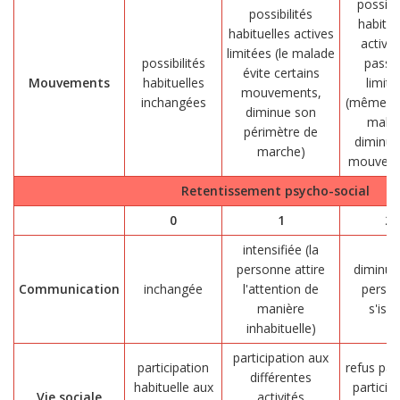
possibil
possibilités
habitue
habituelles actives
actives
limitées (le malade
possibilités
passi
évite certains
Mouvements
habituelles
limité
mouvements,
inchangées
(même ai
diminue son
mala
périmètre de
diminue
marche)
mouveme
Retentissement psycho-social
0
1
2
intensifiée (la
personne attire
diminuée
Communication
inchangée
l'attention de
perso
manière
s'isol
inhabituelle)
participation aux
participation
refus part
différentes
habituelle aux
particip
Vie sociale
activités