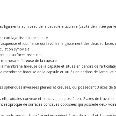
 ligaments au niveau de la capsule articulaire (cavité délimitée par l
: cartilage lisse blanc bleuté
, visqueuse et lubrifiante qui favorise le glissement des deux surface
ticulation synoviale
iant les surfaces osseuses
a membrane fibreuse de la capsule
la membrane fibreuse de la capsule et situés en dehors de l’articulat
la membrane fibreuse de la capsule et situés en dedans de l’articulati
es sphériques inversées pleines et creuses, qui possèdent 3 axes de tra
 elliptoïdales convexe et concave, qui possèdent 2 axes de travail et 2
t réciproque de surfaces concaves opposées qui possède deux voire 
es en forme de charnière qui possèdent 1 axe de travail et 1 degré de li