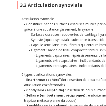
3.3 Articulation synoviale
Articulation synoviale :
Constituée par des surfaces osseuses réunies par des
grâce à une substance glissement, la synovie
Surfaces osseuses recouvertes de cartilage hyalin 
Synovie (liquide synovial) : substance translucide
Capsule articulaire : tissu fibreux qui entoure l'ar
Ligament : bande de tissu conjonctif fibreux unif
Ligaments capsulaires : épaississements de l
Ligaments extracapsulaires : indépendants de 
Ligaments intracapsulaires : indépendants de 
6 types d'articulations synoviales
Enarthrose (sphéroïde)
: insertion de deux surfac
articulation coxofémorale)
Condylaire (elliptoïde)
: insertion de deux surfaces
Sellaire (emboîtement réciproque)
: emboîtemen
trapézo-métacarpienne du pouce)
Trochléenne (ginglyme)
: insertion de deux surfac