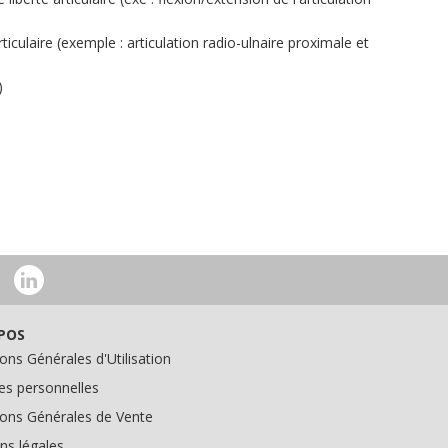
ticulaire (exemple : articulation radio-ulnaire proximale et
)
POS
ons Générales d'Utilisation
s personnelles
ions Générales de Vente
ns légales