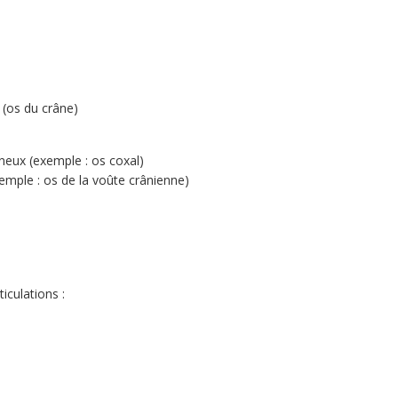
 (os du crâne)
gineux (exemple : os coxal)
xemple : os de la voûte crânienne)
iculations :