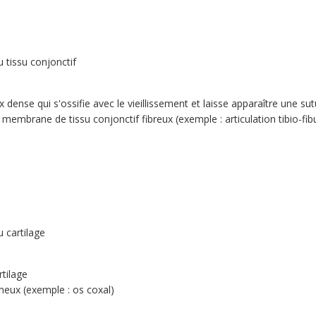
 tissu conjonctif
x dense qui s'ossifie avec le vieillissement et laisse apparaître une su
embrane de tissu conjonctif fibreux (exemple : articulation tibio-fibul
 cartilage
rtilage
gineux (exemple : os coxal)