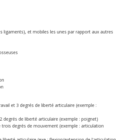
es ligaments), et mobiles les unes par rapport aux autres
s osseuses
ion
on
vail et 3 degrés de liberté articulaire (exemple :
 degrés de liberté articulaire (exemple : poignet)
trois degrés de mouvement (exemple : articulation
berté articulaire (exe : flexion/extension de l'articulation