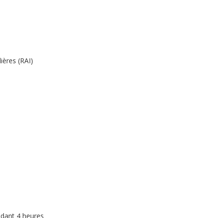
ières (RAI)
endant 4 heures