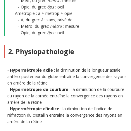
Métr, du grec
mêtra
: mesure
Opie, du grec
ôps
: oeil
Amétropie : a + métrop + opie
A, du grec
à
: sans, privé de
Métro, du grec
mêtra
: mesure
Opie, du grec
ôps
: oeil
2. Physiopathologie
Hypermétropie axile
: la diminution de la longueur axiale
antéro-postérieur du globe entraîne la convergence des rayons
en arrière de la rétine
Hypermétropie de courbure
: la diminution de la courbure
du rayon de la cornée entraîne la convergence des rayons en
arrière de la rétine
Hypermétropie d'indice
: la diminution de l'indice de
réfraction du cristallin entraîne la convergence des rayons en
arrière de la rétine