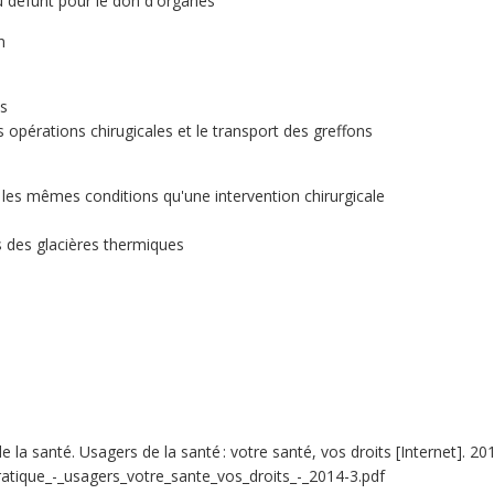
 défunt pour le don d'organes
n
es
 opérations chirugicales et le transport des greffons
les mêmes conditions qu'une intervention chirurgicale
 des glacières thermiques
e la santé. Usagers de la santé : votre santé, vos droits [Internet]. 201
atique_-_usagers_votre_sante_vos_droits_-_2014-3.pdf