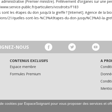
t administrative (Premier ministre). Prélèvement d’organes sur une per
/www.service-public.fr/particuliers/vosdroits/F183
sont les étapes du don jusqu’à la greffe ? [Internet]. Agence de la bio
tions/21/quelles-sont-les-%C3%A9tapes-du-don-jusqu%C3%A0-la-gref
OIGNEZ-NOUS
CONTENUS EXCLUSIFS
A PRO
Espace membre
Conditi
Formules Premium
Donnée
Condit
Mentio
on de cookies par EspaceSoignant pour vous proposer des services et off
Droits d'auteur © 2016-2026 EspaceSoignant.com