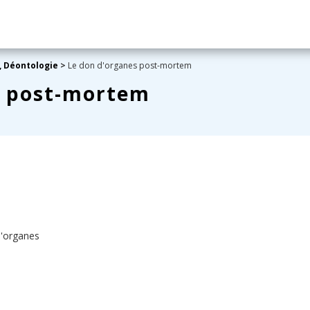
e, Déontologie
>
Le don d'organes post-mortem
s post-mortem
d'organes
s