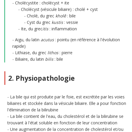
Cholécystite : cholécyst + ite
Cholécyst (vésicule biliaire) : cholé + cyst
Cholé, du grec
kholê
: bile
Cyst du grec
kustis
: vessie
Ite, du grec
itis
: inflammation
Aigu, du latin
acutus
: pointu (en référence à l'évolution
rapide)
Lithiase, du grec
lithos
: pierre
Biliaire, du latin
bilis
: bile
2. Physiopathologie
La bile qui est produite par le foie, est excrétée par les voies
biliaires et stockée dans la vésicule biliaire. Elle a pour fonction
l'élimination de la bilirubine
La bile contient de l'eau, du cholestérol et de la bilirubine se
trouvant à l'état soluble en fonction de leur concentration
Une augmentation de la concentration de cholestérol et/ou