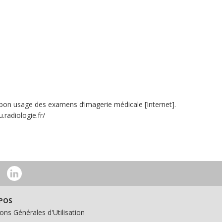
 bon usage des examens d’imagerie médicale [Internet].
.radiologie.fr/
POS
ons Générales d'Utilisation