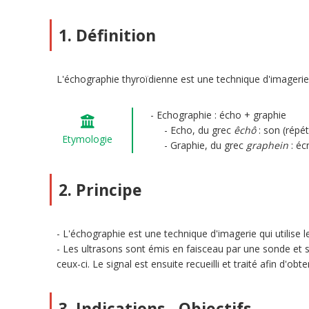
1. Définition
L'échographie thyroïdienne est une technique d'imagerie q
Echographie : écho + graphie
Echo, du grec
êchô
: son (répét
Etymologie
Graphie, du grec
graphein
: écr
2. Principe
L'échographie est une technique d'imagerie qui utilise 
Les ultrasons sont émis en faisceau par une sonde et se
ceux-ci. Le signal est ensuite recueilli et traité afin d'o
3. Indications - Objectifs