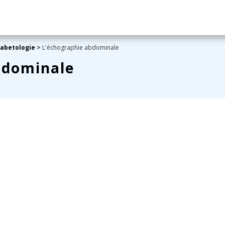
iabetologie
>
L'échographie abdominale
bdominale