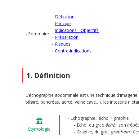
Définition
Principe
Indications - Objectifs
Sommaire
Préparation
Risques
Contre-indications
1. Définition
L'échographie abdominale est une technique d'imagerie qui
biliaire, pancréas, aorte, veine cave…), les intestins n'étan
Echographie : écho + graphie
Echo, du grec
êchô
: son (répét
Etymologie
Graphie, du grec
graphein
: écr