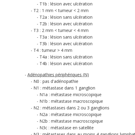
T1b : lésion avec ulcération
T2 : 1 mm < tumeur < 2 mm
T2a : lésion sans ulcération
T2b : lésion avec ulcération
T3 : 2 mm < tumeur < 4 mm
T3a : lésion sans ulcération
T3b : lésion avec ulcération
T4 : tumeur > 4 mm
T4a : lésion sans ulcération
T4b : lésion avec ulcération
Adénopathies périphériques (N)
N0 : pas d'adénopathie
N1 : métastase dans 1 ganglion
N1a : métastase microscopique
N1b : métastase macroscopique
N2 : métastases dans 2 ou 3 ganglions
N2a : métastase microscopique
N2b : métastase macroscopique
N3c : métastase en satellite
N3 : métastases dans au moins 4 ganglions lympha