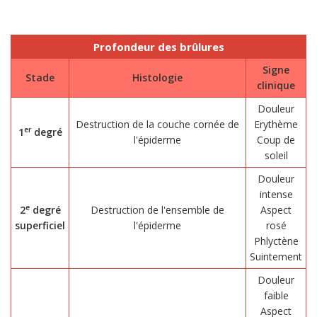
Profondeur des brûlures
Signe
Stade
Histologie
clinique
Douleur
Destruction de la couche cornée de
Erythème
er
1
degré
l'épiderme
Coup de
soleil
Douleur
intense
e
2
degré
Destruction de l'ensemble de
Aspect
superficiel
l'épiderme
rosé
Phlyctène
Suintement
Douleur
faible
Aspect