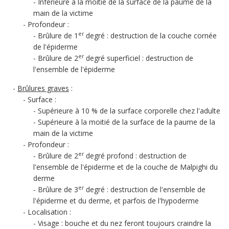
Inférieure à la moitié de la surface de la paume de la
main de la victime
Profondeur :
er
Brûlure de 1
degré : destruction de la couche cornée
de l'épiderme
er
Brûlure de 2
degré superficiel : destruction de
l'ensemble de l'épiderme
Brûlures graves
:
Surface :
Supérieure à 10 % de la surface corporelle chez l'adulte
Supérieure à la moitié de la surface de la paume de la
main de la victime
Profondeur :
er
Brûlure de 2
degré profond : destruction de
l'ensemble de l'épiderme et de la couche de Malpighi du
derme
er
Brûlure de 3
degré : destruction de l'ensemble de
l'épiderme et du derme, et parfois de l'hypoderme
Localisation :
Visage : bouche et du nez feront toujours craindre la