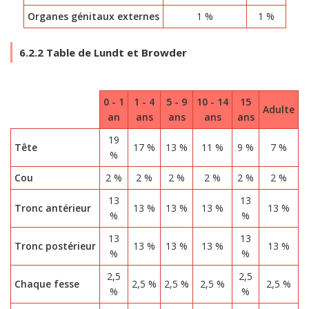
Organes génitaux externes
1 %
1 %
6.2.2 Table de Lundt et Browder
0 - 1
1 - 4
5 - 9
10 - 14
15
Adulte
an
ans
ans
ans
ans
19
Tête
17 %
13 %
11 %
9 %
7 %
%
Cou
2 %
2 %
2 %
2 %
2 %
2 %
13
13
Tronc antérieur
13 %
13 %
13 %
13 %
%
%
13
13
Tronc postérieur
13 %
13 %
13 %
13 %
%
%
2,5
2,5
Chaque fesse
2,5 %
2,5 %
2,5 %
2,5 %
%
%