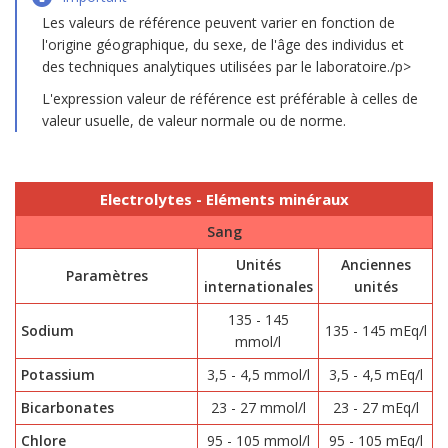
Les valeurs de référence peuvent varier en fonction de
l'origine géographique, du sexe, de l'âge des individus et
des techniques analytiques utilisées par le laboratoire./p>
L'expression valeur de référence est préférable à celles de
valeur usuelle, de valeur normale ou de norme.
Electrolytes - Eléments minéraux
Sang
Unités
Anciennes
Paramètres
internationales
unités
135 - 145
Sodium
135 - 145 mEq/l
mmol/l
Potassium
3,5 - 4,5 mmol/l
3,5 - 4,5 mEq/l
Bicarbonates
23 - 27 mmol/l
23 - 27 mEq/l
Chlore
95 - 105 mmol/l
95 - 105 mEq/l