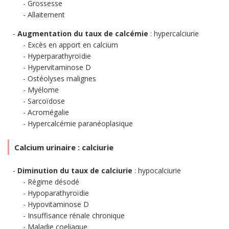
Grossesse
Allaitement
Augmentation du taux de calcémie
: hypercalciurie
Excès en apport en calcium
Hyperparathyroïdie
Hypervitaminose D
Ostéolyses malignes
Myélome
Sarcoïdose
Acromégalie
Hypercalcémie paranéoplasique
Calcium urinaire : calciurie
Diminution du taux de calciurie
: hypocalciurie
Régime désodé
Hypoparathyroïdie
Hypovitaminose D
Insuffisance rénale chronique
Maladie coeliaque