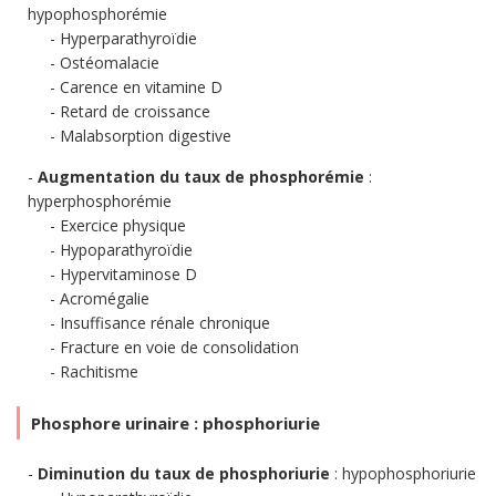
hypophosphorémie
Hyperparathyroïdie
Ostéomalacie
Carence en vitamine D
Retard de croissance
Malabsorption digestive
Augmentation du taux de phosphorémie
:
hyperphosphorémie
Exercice physique
Hypoparathyroïdie
Hypervitaminose D
Acromégalie
Insuffisance rénale chronique
Fracture en voie de consolidation
Rachitisme
Phosphore urinaire : phosphoriurie
Diminution du taux de phosphoriurie
: hypophosphoriurie