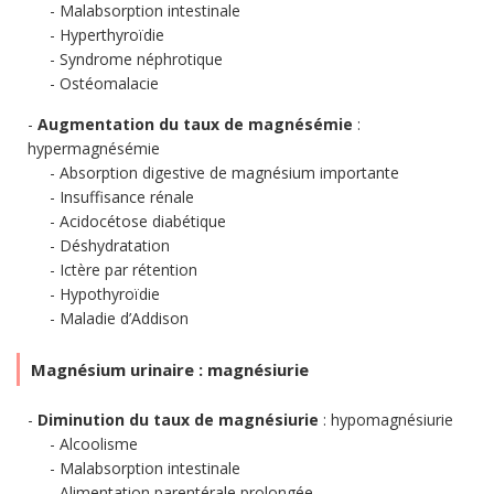
Malabsorption intestinale
Hyperthyroïdie
Syndrome néphrotique
Ostéomalacie
Augmentation du taux de magnésémie
:
hypermagnésémie
Absorption digestive de magnésium importante
Insuffisance rénale
Acidocétose diabétique
Déshydratation
Ictère par rétention
Hypothyroïdie
Maladie d’Addison
Magnésium urinaire : magnésiurie
Diminution du taux de magnésiurie
: hypomagnésiurie
Alcoolisme
Malabsorption intestinale
Alimentation parentérale prolongée