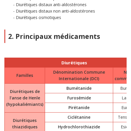
Diurétiques distaux anti-aldostérones
Diurétiques distaux non anti-aldostérones
Diurétiques osmotiques
2. Principaux médicaments
Diurétiques
Dénomination Commune
No
Familles
Internationale (DCI)
commer
Bumétanide
Burin
Diurétiques de
l’anse de Henle
Furosémide
Lasil
(hypokaliémiants)
Pirétanide
Eurél
Ciclétanine
Tensta
Diurétiques
thiazidiques
Hydrochlorothiazide
Esidr