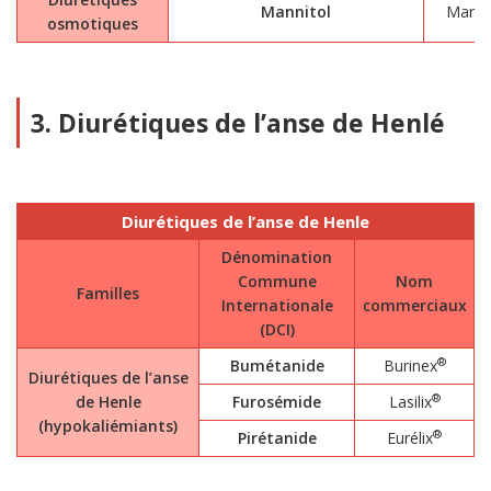
Mannitol
Manni
osmotiques
3. Diurétiques de l’anse de Henlé
Diurétiques de l’anse de Henle
Dénomination
Commune
Nom
Familles
Internationale
commerciaux
(DCI)
®
Bumétanide
Burinex
Diurétiques de l’anse
®
de Henle
Furosémide
Lasilix
(hypokaliémiants)
®
Pirétanide
Eurélix