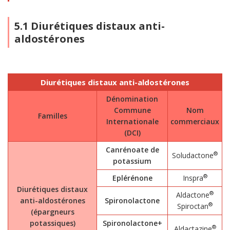
5.1 Diurétiques distaux anti-
aldostérones
Diurétiques distaux anti-aldostérones
Dénomination
Commune
Nom
Familles
Internationale
commerciaux
(DCI)
Canrénoate de
®
Soludactone
potassium
®
Eplérénone
Inspra
Diurétiques distaux
®
Aldactone
anti-aldostérones
Spironolactone
®
Spiroctan
(épargneurs
potassiques)
Spironolactone+
®
Aldactazine