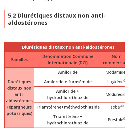
5.2 Diurétiques distaux non anti-
aldostérones
Diurétiques distaux non anti-aldostérones
Dénomination Commune
Nom
Familles
Internationale (DCI)
commerciau
®
Amiloride
Modamide
®
Diurétiques
Amiloride + furosémide
Logirène
distaux non
Amiloride +
®
anti-
Modurédic
hydrochlorothiazide
aldostérones
®
(épargneurs
Triamtérène+méthyclothiazide
Isobar
potassiques)
Triamtérène +
®
Prestole
hydrochlorothiazide