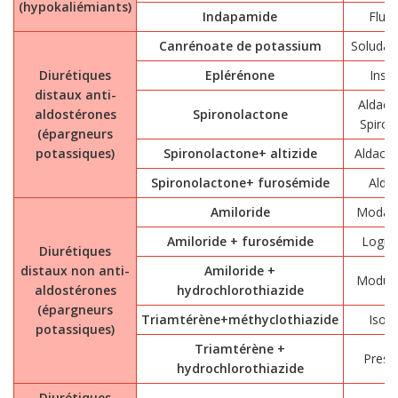
(hypokaliémiants)
Indapamide
Flud
Canrénoate de potassium
Soludac
Diurétiques
Eplérénone
Insp
distaux anti-
Aldact
aldostérones
Spironolactone
Spiroc
(épargneurs
potassiques)
Spironolactone+ altizide
Aldacta
Spironolactone+ furosémide
Aldal
Amiloride
Modam
Amiloride + furosémide
Logir
Diurétiques
distaux non anti-
Amiloride +
Moduré
aldostérones
hydrochlorothiazide
(épargneurs
Triamtérène+méthyclothiazide
Isob
potassiques)
Triamtérène +
Prest
hydrochlorothiazide
Diurétiques