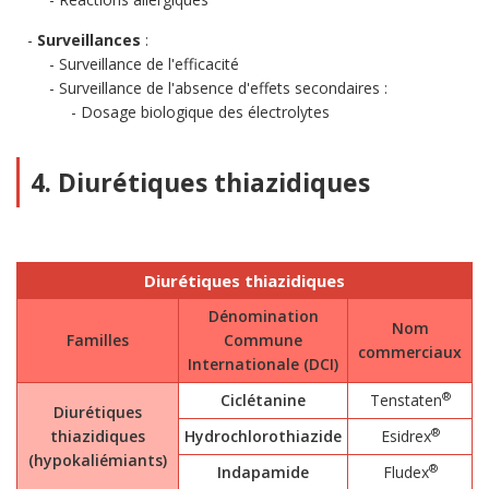
Surveillances
:
Surveillance de l'efficacité
Surveillance de l'absence d'effets secondaires :
Dosage biologique des électrolytes
4. Diurétiques thiazidiques
Diurétiques thiazidiques
Dénomination
Nom
Familles
Commune
commerciaux
Internationale (DCI)
®
Ciclétanine
Tenstaten
Diurétiques
®
thiazidiques
Hydrochlorothiazide
Esidrex
(hypokaliémiants)
®
Indapamide
Fludex