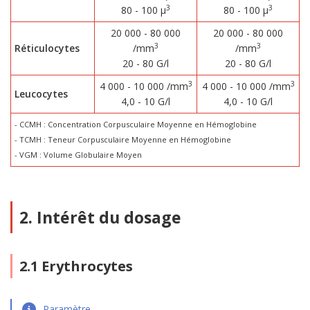
3
3
80 - 100 µ
80 - 100 µ
20 000 - 80 000
20 000 - 80 000
3
3
Réticulocytes
/mm
/mm
20 - 80 G/l
20 - 80 G/l
3
3
4 000 - 10 000 /mm
4 000 - 10 000 /mm
Leucocytes
4,0 - 10 G/l
4,0 - 10 G/l
- CCMH : Concentration Corpusculaire Moyenne en Hémoglobine
- TCMH : Teneur Corpusculaire Moyenne en Hémoglobine
- VGM : Volume Globulaire Moyen
2. Intérêt du dosage
2.1 Erythrocytes
Paramètre