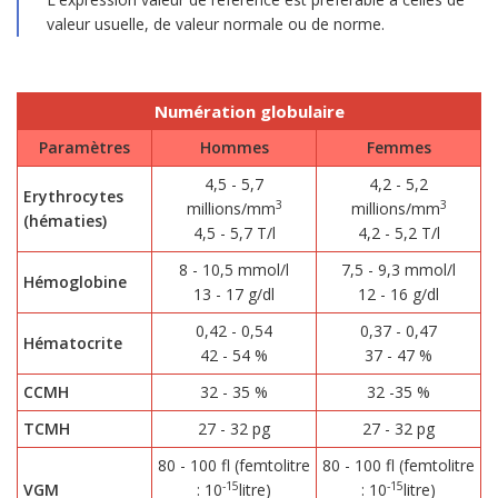
valeur usuelle, de valeur normale ou de norme.
Numération globulaire
Paramètres
Hommes
Femmes
4,5 - 5,7
4,2 - 5,2
Erythrocytes
3
3
millions/mm
millions/mm
(hématies)
4,5 - 5,7 T/l
4,2 - 5,2 T/l
8 - 10,5 mmol/l
7,5 - 9,3 mmol/l
Hémoglobine
13 - 17 g/dl
12 - 16 g/dl
0,42 - 0,54
0,37 - 0,47
Hématocrite
42 - 54 %
37 - 47 %
CCMH
32 - 35 %
32 -35 %
TCMH
27 - 32 pg
27 - 32 pg
80 - 100 fl (femtolitre
80 - 100 fl (femtolitre
-15
-15
VGM
: 10
litre)
: 10
litre)