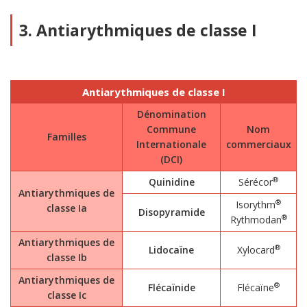
3. Antiarythmiques de classe I
Antiarythmiques de classe I
Dénomination
Commune
Nom
Familles
Internationale
commerciaux
(DCI)
®
Quinidine
Sérécor
Antiarythmiques de
®
Isorythm
classe Ia
Disopyramide
®
Rythmodan
Antiarythmiques de
®
Lidocaïne
Xylocard
classe Ib
Antiarythmiques de
®
Flécaïnide
Flécaïne
classe Ic