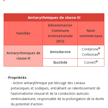
Antiarythmiques de classe III
Dénomination
Commune
Nom
Familles
Internationale
commerciaux
(DCI)
®
Cordarone
Amiodarone
Antiarythmiques de
®
Corbionax
classe III
®
Ibutilide
Corvert
Propriétés
:
Action antiarythmique par blocage des canaux
potassiques et sodiques, entraînant un ralentissement de
l’automatisme sinusal et de la conduction auriculo-
ventriculaireune, responsable de la prolongation de la durée
du potentiel d'action