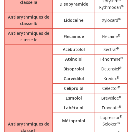
Isorythm
classe Ia
Disopyramide
®
Rythmodan
Antiarythmiques de
®
Lidocaïne
Xylocard
classe Ib
Antiarythmiques de
®
Flécaïnide
Flécaïne
classe Ic
®
Acébutolol
Sectral
®
Aténolol
Ténormine
®
Bisoprolol
Detensiel
®
Carvédilol
Kredex
®
Céliprolol
Célectol
®
Esmolol
Brévibloc
®
Labétalol
Trandate
®
Lopressor
Métoprolol
®
Antiarythmiques de
Seloken
classe II