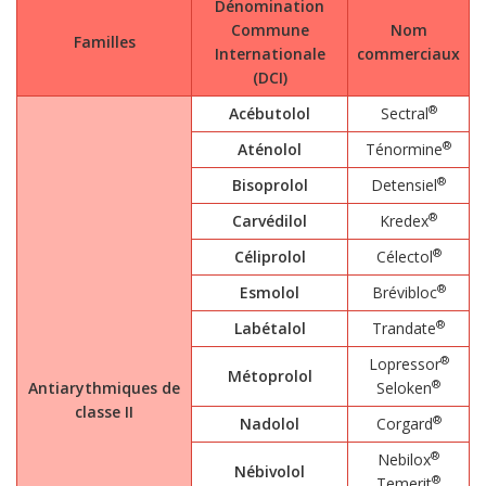
Dénomination
Commune
Nom
Familles
Internationale
commerciaux
(DCI)
®
Acébutolol
Sectral
®
Aténolol
Ténormine
®
Bisoprolol
Detensiel
®
Carvédilol
Kredex
®
Céliprolol
Célectol
®
Esmolol
Brévibloc
®
Labétalol
Trandate
®
Lopressor
Métoprolol
®
Antiarythmiques de
Seloken
classe II
®
Nadolol
Corgard
®
Nebilox
Nébivolol
®
Temerit