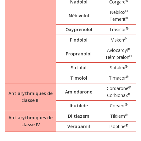
®
Nadolol
Corgard
®
Nebilox
Nébivolol
®
Temerit
®
Oxyprénolol
Trasicor
®
Pindolol
Visken
®
Avlocardyl
Propranolol
®
Hémipralon
®
Sotalol
Sotalex
®
Timolol
Timacor
®
Cordarone
Amiodarone
Antiarythmiques de
®
Corbionax
classe III
®
Ibutilide
Corvert
®
Diltiazem
Tildiem
Antiarythmiques de
classe IV
®
Vérapamil
Isoptine