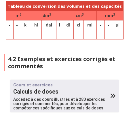
Tableau de conversion des volumes et des capacités
3
3
3
3
m
dm
cm
mm
-
-
kl
hl
dal
l
dl
cl
ml
-
-
µl
4.2 Exemples et exercices corrigés et
commentés
Cours et exercices
Calculs de doses
Accédez à des cours illustrés et à 280 exercices
corrigés et commentés, pour développer les
compétences spécifiques aux calculs de doses