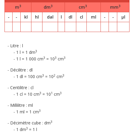
3
3
3
3
m
dm
cm
mm
-
-
kl
hl
dal
l
dl
cl
ml
-
-
µl
Litre : l
3
1 l = 1 dm
3
3
3
1 l = 1 000 cm
= 10
cm
Décilitre : dl
3
2
3
1 dl = 100 cm
= 10
cm
Centilitre : cl
3
1
3
1 cl = 10 cm
= 10
cm
Millilitre : ml
3
1 ml = 1 cm
3
Décimètre cube : dm
3
1 dm
= 1 l