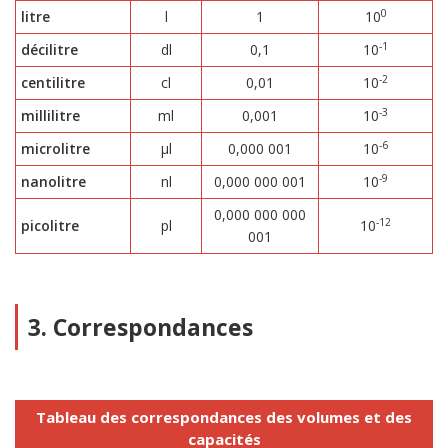
0
litre
l
1
10
-1
décilitre
dl
0,1
10
-2
centilitre
cl
0,01
10
-3
millilitre
ml
0,001
10
-6
microlitre
µl
0,000 001
10
-9
nanolitre
nl
0,000 000 001
10
0,000 000 000
-12
picolitre
pl
10
001
3. Correspondances
Tableau des correspondances des volumes et des
capacités