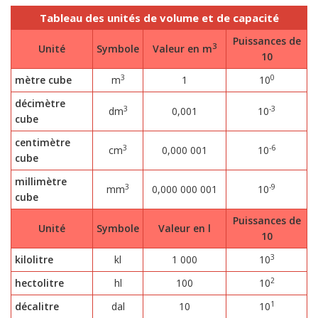
Tableau des unités de volume et de capacité
Puissances de
3
Unité
Symbole
Valeur en m
10
3
0
mètre cube
m
1
10
décimètre
3
-3
dm
0,001
10
cube
centimètre
3
-6
cm
0,000 001
10
cube
millimètre
3
-9
mm
0,000 000 001
10
cube
Puissances de
Unité
Symbole
Valeur en l
10
3
kilolitre
kl
1 000
10
2
hectolitre
hl
100
10
1
décalitre
dal
10
10