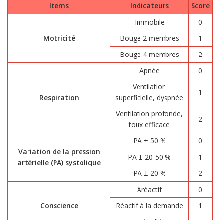
Items
Indicateurs
Score
Immobile
0
Motricité
Bouge 2 membres
1
Bouge 4 membres
2
Apnée
0
Ventilation
1
Respiration
superficielle, dyspnée
Ventilation profonde,
2
toux efficace
PA ± 50 %
0
Variation de la pression
PA ± 20-50 %
1
artérielle (PA) systolique
PA ± 20 %
2
Aréactif
0
Conscience
Réactif à la demande
1