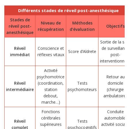
Différents stades de réveil post-anesthésique
Stades de
Niveau de
Méthodes
réveil post-
Objectifs
récupération
d’évaluation
anesthésique
Sortie de la sall
Réveil
Conscience et
de surveillance
Score d’Aldrete
immédiat
réflexes vitaux
post-
interventionnell
Activité
psychomotrice
Retour au
Réveil
(coordination,
Tests
domicile
intermédiaire
station
psychomoteurs
(chirurgie
debout,
ambulatoire)
marche…)
Fonctions
Conduite
cérébrales
automobile,
Réveil
Tests
supérieures
activité sociale
complet
psychocognitifs