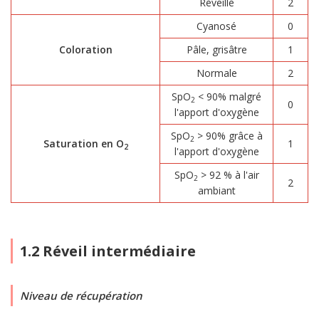
Réveillé
2
Cyanosé
0
Coloration
Pâle, grisâtre
1
Normale
2
SpO
< 90% malgré
2
0
l'apport d'oxygène
SpO
> 90% grâce à
2
Saturation en O
1
2
l'apport d'oxygène
SpO
> 92 % à l'air
2
2
ambiant
1.2 Réveil intermédiaire
Niveau de récupération