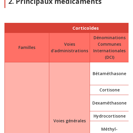
2. Principaux médicaments
Corticoïdes
Dénominations
Voies
Communes
Familles
d'administrations
Internationales
(DCI)
Bétaméthasone
Cortisone
Dexaméthasone
Hydrocortisone
Voies générales
Méthyl-