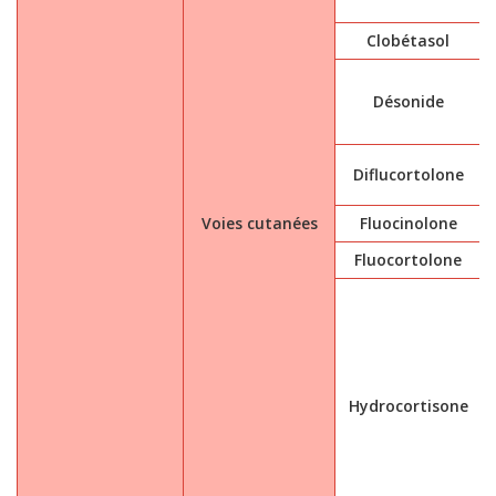
Clobétasol
Désonide
Diflucortolone
Voies cutanées
Fluocinolone
Fluocortolone
Hydrocortisone