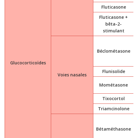
Fluticasone
Fluticasone +
bêta-2-
stimulant
Béclométasone
Glucocorticoïdes
Flunisolide
Voies nasales
Mométasone
Tixocortol
Triamcinolone
Bétaméthasone