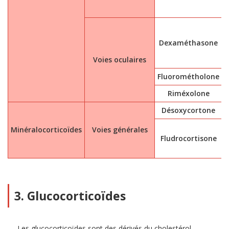
Dexaméthasone
Voies oculaires
Fluorométholone
Riméxolone
Désoxycortone
Minéralocorticoïdes
Voies générales
Fludrocortisone
3. Glucocorticoïdes
Les glucocorticoïdes sont des dérivés du cholestérol