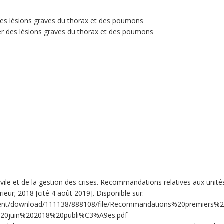
des lésions graves du thorax et des poumons
er des lésions graves du thorax et des poumons
civile et de la gestion des crises. Recommandations relatives aux uni
érieur; 2018 [cité 4 août 2019]. Disponible sur:
content/download/111138/888108/file/Recommandations%20premiers%
20juin%202018%20publi%C3%A9es.pdf