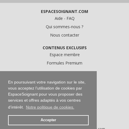
ESPACESOIGNANT.COM
Aide - FAQ
Qui sommes-nous ?
Nous contacter
CONTENUS EXCLUSIFS
Espace membre
Formules Premium
A PROPOS
Conditions Générales d'Utilisation
En poursuivant votre navigation sur le site,
vous acceptez l’utilisation de cookies par
Données personnelles
EspaceSoignant pour vous proposer des
Conditions Générales de Vente
services et offres adaptés à vos centres
Mentions légales
d’intérêt.
Notre politique de cookies.
Accepter
Droits d'auteur © 2016-2026 EspaceSoignant.com