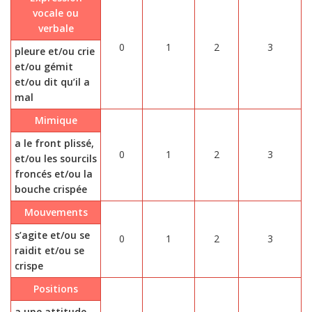
vocale ou
verbale
0
1
2
3
pleure et/ou crie
et/ou gémit
et/ou dit qu’il a
mal
Mimique
a le front plissé,
0
1
2
3
et/ou les sourcils
froncés et/ou la
bouche crispée
Mouvements
s’agite et/ou se
0
1
2
3
raidit et/ou se
crispe
Positions
a une attitude