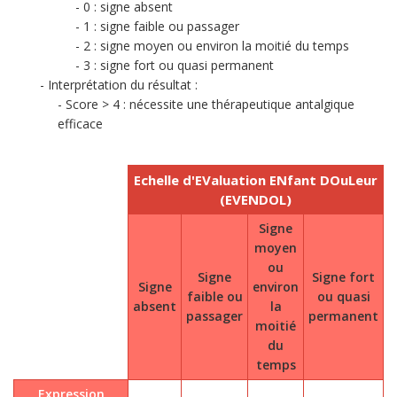
0 : signe absent
1 : signe faible ou passager
2 : signe moyen ou environ la moitié du temps
3 : signe fort ou quasi permanent
Interprétation du résultat :
Score > 4 : nécessite une thérapeutique antalgique
efficace
Echelle d'EValuation ENfant DOuLeur
(EVENDOL)
Signe
moyen
ou
Signe
Signe fort
Signe
environ
faible ou
ou quasi
absent
la
passager
permanent
moitié
du
temps
Expression