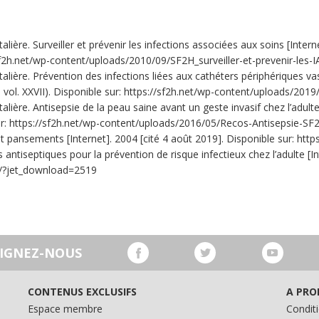
lière. Surveiller et prévenir les infections associées aux soins [Intern
://sf2h.net/wp-content/uploads/2010/09/SF2H_surveiller-et-prevenir-les-
alière. Prévention des infections liées aux cathéters périphériques vas
s; vol. XXVII). Disponible sur: https://sf2h.net/wp-content/uploads/
lière. Antisepsie de la peau saine avant un geste invasif chez l’adulte
 sur: https://sf2h.net/wp-content/uploads/2016/05/Recos-Antisepsie-SF
t pansements [Internet]. 2004 [cité 4 août 2019]. Disponible sur: htt
ntiseptiques pour la prévention de risque infectieux chez l’adulte [Int
fr/?jet_download=2519
OIGNEZ-NOUS
CONTENUS EXCLUSIFS
A PRO
Espace membre
Conditi