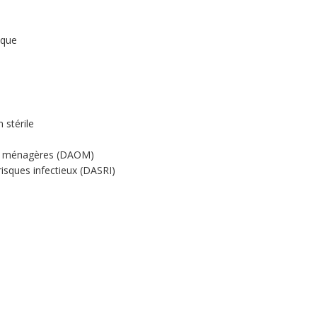
ique
 stérile
res ménagères (DAOM)
risques infectieux (DASRI)