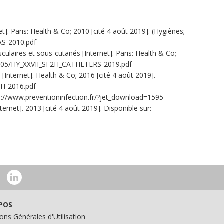
et]. Paris: Health & Co; 2010 [cité 4 août 2019]. (Hygiènes;
IAS-2010.pdf
culaires et sous-cutanés [Internet]. Paris: Health & Co;
2019/05/HY_XXVII_SF2H_CATHETERS-2019.pdf
 [Internet]. Health & Co; 2016 [cité 4 août 2019].
2H-2016.pdf
ps://www.preventioninfection.fr/?jet_download=1595
ernet]. 2013 [cité 4 août 2019]. Disponible sur:
POS
ons Générales d'Utilisation