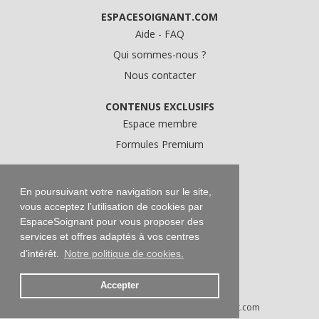
ESPACESOIGNANT.COM
Aide - FAQ
Qui sommes-nous ?
Nous contacter
CONTENUS EXCLUSIFS
Espace membre
Formules Premium
A PROPOS
Conditions Générales d'Utilisation
En poursuivant votre navigation sur le site,
vous acceptez l’utilisation de cookies par
Données personnelles
EspaceSoignant pour vous proposer des
Conditions Générales de Vente
services et offres adaptés à vos centres
Mentions légales
d’intérêt.
Notre politique de cookies.
Accepter
Droits d'auteur © 2016-2026 EspaceSoignant.com