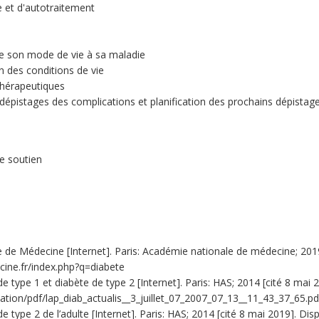
e et d'autotraitement
e son mode de vie à sa maladie
 des conditions de vie
thérapeutiques
épistages des complications et planification des prochains dépistag
e soutien
 de Médecine [Internet]. Paris: Académie nationale de médecine; 2019.
cine.fr/index.php?q=diabete
e type 1 et diabète de type 2 [Internet]. Paris: HAS; 2014 [cité 8 mai 
cation/pdf/lap_diab_actualis__3_juillet_07_2007_07_13__11_43_37_65.pdf
 type 2 de l’adulte [Internet]. Paris: HAS; 2014 [cité 8 mai 2019]. Dis