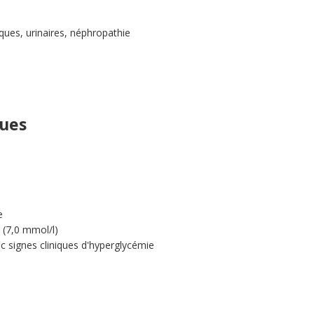
ques, urinaires, néphropathie
ques
e
l (7,0 mmol/l)
ec signes cliniques d'hyperglycémie