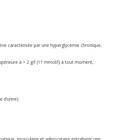
ène caractérisée par une hyperglycémie chronique,
supérieure à > 2 g/l (11 mmol/l) à tout moment,
e d’urine)
hépatique, musculaire et adipocytaire entraînent une