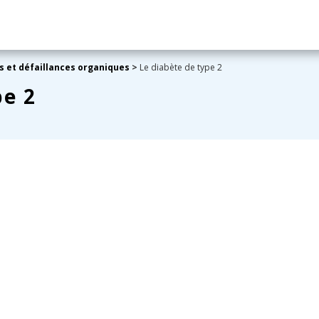
s et défaillances organiques
>
Le diabète de type 2
pe 2