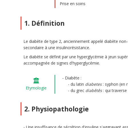
Prise en soins
1. Définition
Le diabète de type 2, anciennement appelé diabète non-
secondaire à une insulinorésistance.
Le diabète se définit par une hyperglycémie à jeun supér
accompagnée de signes d'hyperglycémie.
Diabète :
du latin
diabetes
: syphon (en r
Etymologie
du grec
diabêtês
: qui traverse
2. Physiopathologie
Une insuffisance de sécrétion d'insuline s'aggravant asso