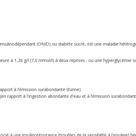
insulinodépendant (DNID) ou diabète sucré, est une maladie hétérog
ieure à 1,26 g/l (7,0 mmol/l) à deux reprises ; ou une hyperglycémie 
apport à l’émission surabondante d’urine)
 (en rapport à l'ingestion abondante d'eau et à l’émission surabondant
cié à une insulinorésistance (troubles de la sensibilité à l'insuline) 