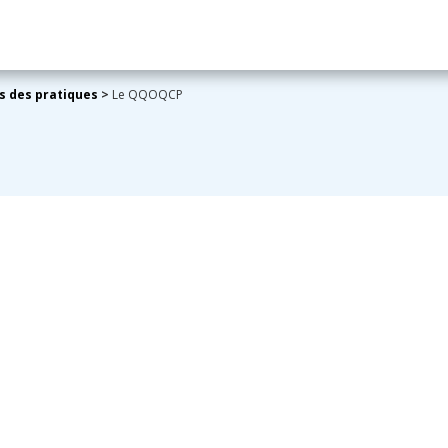
ns des pratiques
>
Le QQOQCP