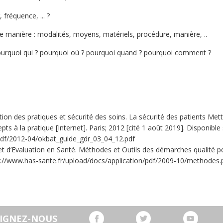
 fréquence, ... ?
 manière : modalités, moyens, matériels, procédure, manière, ..
ourquoi qui ? pourquoi où ? pourquoi quand ? pourquoi comment ?
ion des pratiques et sécurité des soins. La sécurité des patients Met
ts à la pratique [Internet]. Paris; 2012 [cité 1 août 2019]. Disponible
/pdf/2012-04/okbat_guide_gdr_03_04_12.pdf
t d’Evaluation en Santé. Méthodes et Outils des démarches qualité pou
ps://www.has-sante.fr/upload/docs/application/pdf/2009-10/methodes.
OIGNEZ-NOUS