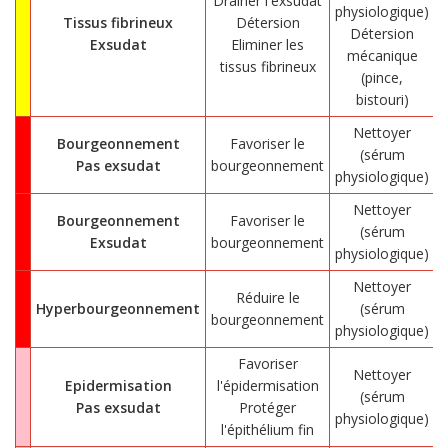
Drainer l'exsudat
physiologique)
Tissus fibrineux
Détersion
Détersion
Exsudat
Eliminer les
mécanique
tissus fibrineux
(pince,
bistouri)
Nettoyer
Bourgeonnement
Favoriser le
(sérum
Pas exsudat
bourgeonnement
physiologique)
Nettoyer
Bourgeonnement
Favoriser le
(sérum
Exsudat
bourgeonnement
physiologique)
Nettoyer
Réduire le
Hyperbourgeonnement
(sérum
bourgeonnement
physiologique)
Favoriser
Nettoyer
Epidermisation
l'épidermisation
(sérum
Pas exsudat
Protéger
physiologique)
l'épithélium fin