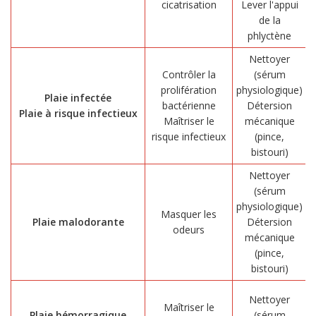
cicatrisation
Lever l'appui
de la
phlyctène
Nettoyer
Contrôler la
(sérum
prolifération
physiologique)
Plaie infectée
bactérienne
Détersion
Plaie à risque infectieux
Maîtriser le
mécanique
risque infectieux
(pince,
bistouri)
Nettoyer
(sérum
physiologique)
Masquer les
Plaie malodorante
Détersion
odeurs
mécanique
P
(pince,
bistouri)
Nettoyer
Maîtriser le
Plaie hémorragique
(sérum