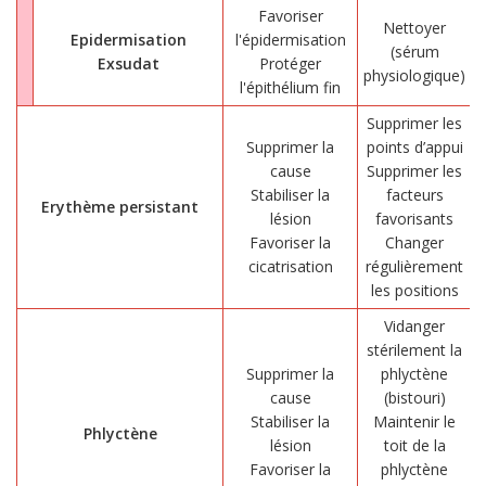
Favoriser
Nettoyer
Epidermisation
l'épidermisation
(sérum
Exsudat
Protéger
physiologique)
l'épithélium fin
Supprimer les
Supprimer la
points d’appui
cause
Supprimer les
Stabiliser la
facteurs
Erythème persistant
lésion
favorisants
Favoriser la
Changer
cicatrisation
régulièrement
les positions
Vidanger
stérilement la
Supprimer la
phlyctène
cause
(bistouri)
Stabiliser la
Maintenir le
Phlyctène
lésion
toit de la
Favoriser la
phlyctène