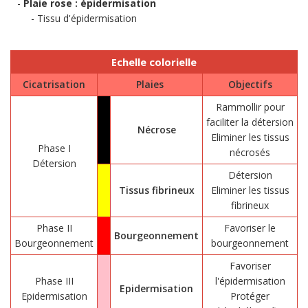
Plaie rose : épidermisation
Tissu d'épidermisation
Echelle colorielle
Cicatrisation
Plaies
Objectifs
Rammollir pour
faciliter la détersion
Nécrose
Eliminer les tissus
Phase I
nécrosés
Détersion
Détersion
Tissus fibrineux
Eliminer les tissus
fibrineux
Phase II
Favoriser le
Bourgeonnement
Bourgeonnement
bourgeonnement
Favoriser
Phase III
l'épidermisation
Epidermisation
Epidermisation
Protéger