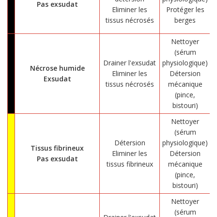
Pas exsudat
Eliminer les
Protéger les
tissus nécrosés
berges
Nettoyer
(sérum
Drainer l'exsudat
physiologique)
Nécrose humide
Eliminer les
Détersion
Exsudat
tissus nécrosés
mécanique
(pince,
bistouri)
Nettoyer
(sérum
Détersion
physiologique)
Tissus fibrineux
Eliminer les
Détersion
Pas exsudat
tissus fibrineux
mécanique
(pince,
bistouri)
Nettoyer
(sérum