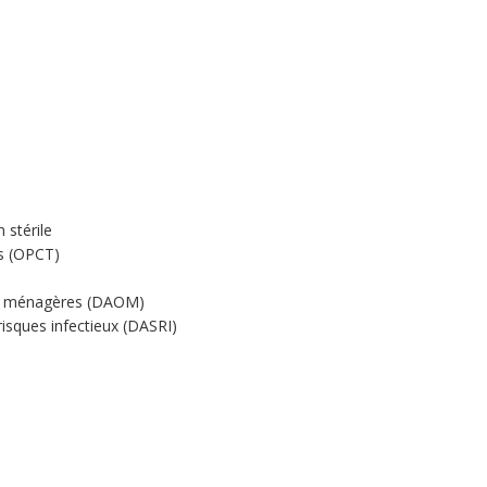
 stérile
ts (OPCT)
res ménagères (DAOM)
risques infectieux (DASRI)