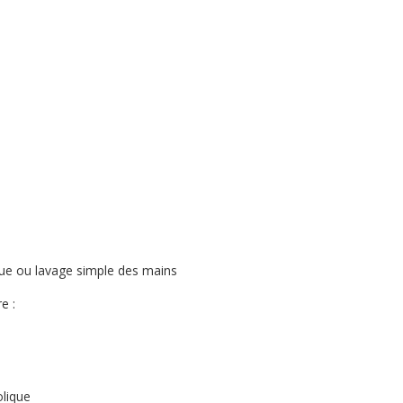
ique ou lavage simple des mains
e :
olique