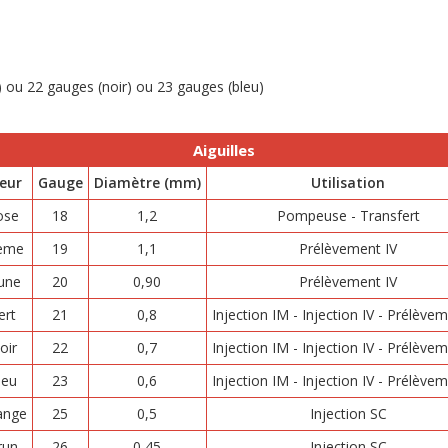
e) ou 22 gauges (noir) ou 23 gauges (bleu)
Aiguilles
eur
Gauge
Diamètre (mm)
Utilisation
ose
18
1,2
Pompeuse - Transfert
ème
19
1,1
Prélèvement IV
une
20
0,90
Prélèvement IV
ert
21
0,8
Injection IM - Injection IV - Prélèvem
oir
22
0,7
Injection IM - Injection IV - Prélèvem
leu
23
0,6
Injection IM - Injection IV - Prélèvem
ange
25
0,5
Injection SC
run
26
0,45
Injection SC