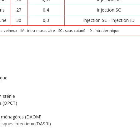
ris
27
0,4
Injection SC
une
30
0,3
Injection SC - Injection ID
tra-veineux - IM : intra-musculaire - SC : sous-cutané - ID : intradermique
ique
 stérile
ts (OPCT)
res ménagères (DAOM)
risques infectieux (DASRI)