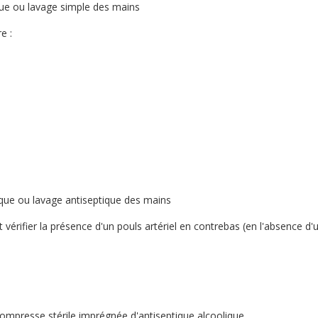
ique ou lavage simple des mains
e :
lique ou lavage antiseptique des mains
 vérifier la présence d'un pouls artériel en contrebas (en l'absence d'
ompresse stérile imprégnée d'antiseptique alcoolique