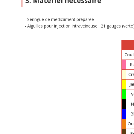
3. Matériel nécessaire
Seringue de médicament préparée
Aiguilles pour injection intraveineuse : 21 gauges (vert
Coul
R
Cr
Ja
V
N
B
Or
B