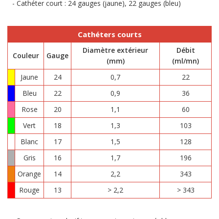
Cathéter court : 24 gauges (jaune), 22 gauges (bleu)
Cathéters courts
Diamètre extérieur
Débit
Couleur
Gauge
(mm)
(ml/mn)
Jaune
24
0,7
22
Bleu
22
0,9
36
Rose
20
1,1
60
Vert
18
1,3
103
Blanc
17
1,5
128
Gris
16
1,7
196
Orange
14
2,2
343
Rouge
13
> 2,2
> 343