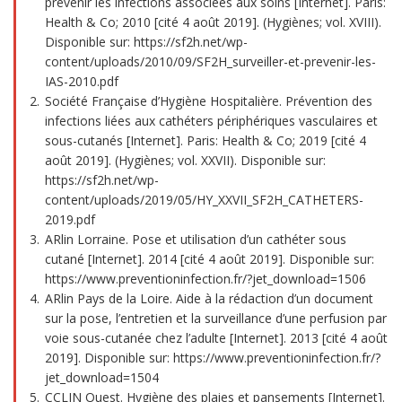
prévenir les infections associées aux soins [Internet]. Paris:
Health & Co; 2010 [cité 4 août 2019]. (Hygiènes; vol. XVIII).
Disponible sur: https://sf2h.net/wp-
content/uploads/2010/09/SF2H_surveiller-et-prevenir-les-
IAS-2010.pdf
Société Française d’Hygiène Hospitalière. Prévention des
infections liées aux cathéters périphériques vasculaires et
sous-cutanés [Internet]. Paris: Health & Co; 2019 [cité 4
août 2019]. (Hygiènes; vol. XXVII). Disponible sur:
https://sf2h.net/wp-
content/uploads/2019/05/HY_XXVII_SF2H_CATHETERS-
2019.pdf
ARlin Lorraine. Pose et utilisation d’un cathéter sous
cutané [Internet]. 2014 [cité 4 août 2019]. Disponible sur:
https://www.preventioninfection.fr/?jet_download=1506
ARlin Pays de la Loire. Aide à la rédaction d’un document
sur la pose, l’entretien et la surveillance d’une perfusion par
voie sous-cutanée chez l’adulte [Internet]. 2013 [cité 4 août
2019]. Disponible sur: https://www.preventioninfection.fr/?
jet_download=1504
CCLIN Ouest. Hygiène des plaies et pansements [Internet].