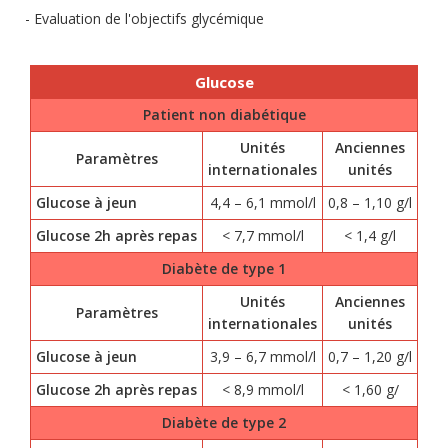
Evaluation de l'objectifs glycémique
Glucose
Patient non diabétique
Unités
Anciennes
Paramètres
internationales
unités
Glucose à jeun
4,4 – 6,1 mmol/l
0,8 – 1,10 g/l
Glucose 2h après repas
< 7,7 mmol/l
< 1,4 g/l
Diabète de type 1
Unités
Anciennes
Paramètres
internationales
unités
Glucose à jeun
3,9 – 6,7 mmol/l
0,7 – 1,20 g/l
Glucose 2h après repas
< 8,9 mmol/l
< 1,60 g/
Diabète de type 2