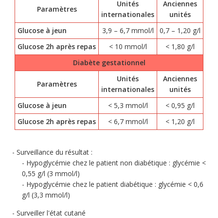
Unités
Anciennes
Paramètres
internationales
unités
Glucose à jeun
3,9 – 6,7 mmol/l
0,7 – 1,20 g/l
Glucose 2h après repas
< 10 mmol/l
< 1,80 g/l
Diabète gestationnel
Unités
Anciennes
Paramètres
internationales
unités
Glucose à jeun
< 5,3 mmol/l
< 0,95 g/l
Glucose 2h après repas
< 6,7 mmol/l
< 1,20 g/l
Surveillance du résultat :
Hypoglycémie chez le patient non diabétique : glycémie <
0,55 g/l (3 mmol/l)
Hypoglycémie chez le patient diabétique : glycémie < 0,6
g/l (3,3 mmol/l)
Surveiller l'état cutané