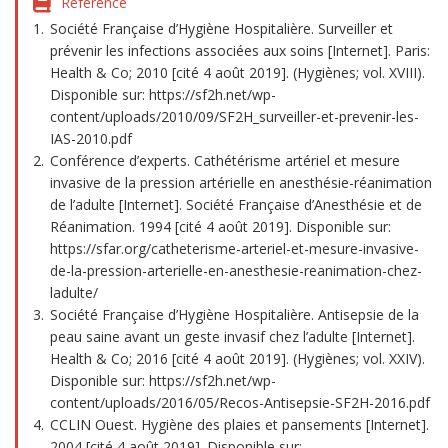
Référence
Société Française d’Hygiène Hospitalière. Surveiller et
prévenir les infections associées aux soins [Internet]. Paris:
Health & Co; 2010 [cité 4 août 2019]. (Hygiènes; vol. XVIII).
Disponible sur: https://sf2h.net/wp-
content/uploads/2010/09/SF2H_surveiller-et-prevenir-les-
IAS-2010.pdf
Conférence d’experts. Cathétérisme artériel et mesure
invasive de la pression artérielle en anesthésie-réanimation
de l’adulte [Internet]. Société Française d’Anesthésie et de
Réanimation. 1994 [cité 4 août 2019]. Disponible sur:
https://sfar.org/catheterisme-arteriel-et-mesure-invasive-
de-la-pression-arterielle-en-anesthesie-reanimation-chez-
ladulte/
Société Française d’Hygiène Hospitalière. Antisepsie de la
peau saine avant un geste invasif chez l’adulte [Internet].
Health & Co; 2016 [cité 4 août 2019]. (Hygiènes; vol. XXIV).
Disponible sur: https://sf2h.net/wp-
content/uploads/2016/05/Recos-Antisepsie-SF2H-2016.pdf
CCLIN Ouest. Hygiène des plaies et pansements [Internet].
2004 [cité 4 août 2019]. Disponible sur: