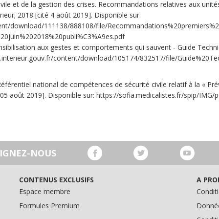
civile et de la gestion des crises. Recommandations relatives aux uni
érieur; 2018 [cité 4 août 2019]. Disponible sur:
content/download/111138/888108/file/Recommandations%20premiers%
20juin%202018%20publi%C3%A9es.pdf
sibilisation aux gestes et comportements qui sauvent - Guide Technique
www.interieur.gouv.fr/content/download/105174/832517/file/Guide%
 Référentiel national de compétences de sécurité civile relatif à la « Pr
té 05 août 2019]. Disponible sur: https://sofia.medicalistes.fr/spip/IMG/
OIGNEZ-NOUS
CONTENUS EXCLUSIFS
A PRO
Espace membre
Conditi
Formules Premium
Donnée