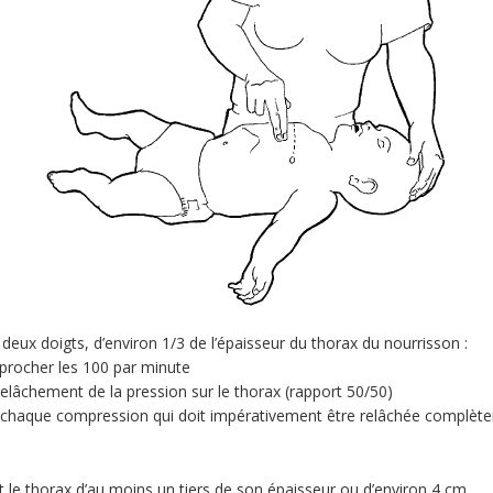
eux doigts, d’environ 1/3 de l’épaisseur du thorax du nourrisson :
procher les 100 par minute
relâchement de la pression sur le thorax (rapport 50/50)
ès chaque compression qui doit impérativement être relâchée complèt
 le thorax d’au moins un tiers de son épaisseur ou d’environ 4 cm