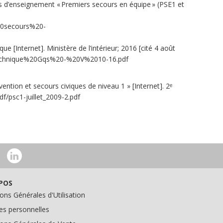
tés d’enseignement « Premiers secours en équipe » (PSE1 et
20secours%20-
 [Internet]. Ministère de l’intérieur; 2016 [cité 4 août
20Technique%20Gqs%20-%20V%2010-16.pdf
évention et secours civiques de niveau 1 » [Internet]. 2ᵉ
pdf/psc1-juillet_2009-2.pdf
POS
ons Générales d'Utilisation
s personnelles