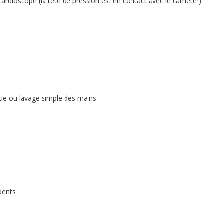
ocardioscope (la tête de pression est en contact avec le cathéter)
ique ou lavage simple des mains
dents