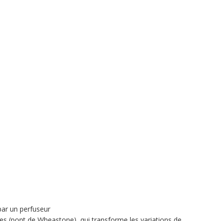
par un perfuseur
nues (pont de Wheastone), qui transforme les variations de