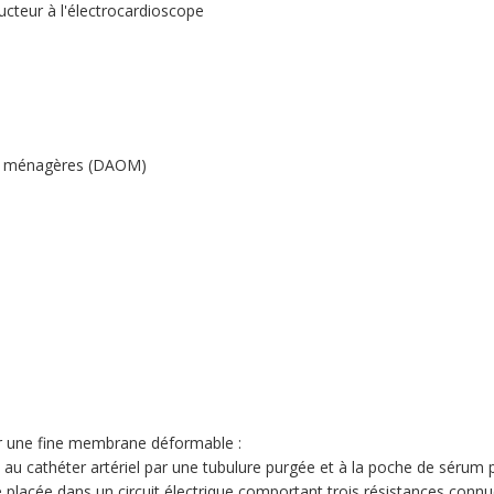
ducteur à l'électrocardioscope
res ménagères (DAOM)
r une fine membrane déformable :
au cathéter artériel par une tubulure purgée et à la poche de sérum 
ble placée dans un circuit électrique comportant trois résistances con