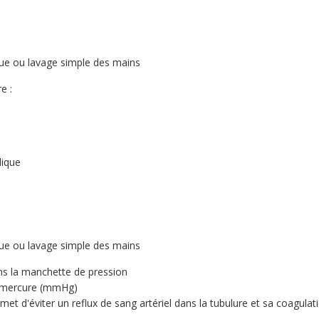
ique ou lavage simple des mains
e :
lique
ique ou lavage simple des mains
ans la manchette de pression
e mercure (mmHg)
rmet d'éviter un reflux de sang artériel dans la tubulure et sa coagulat