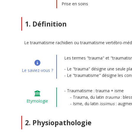
Prise en soins
1. Définition
Le traumatisme rachidien ou traumatisme vertébro-médull
Les termes "trauma" et "traumatism
Le "trauma" désigne une seule plai
Le saviez-vous ?
Le "traumatisme" désigne les cons
Traumatisme : trauma + isme
Trauma, du latin
trauma
: bles
Etymologie
Isme, du latin
issimus
: augmen
2. Physiopathologie