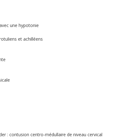
 avec une hypotonie
otuliens et achilléens
nte
sicale
 : contusion centro-médullaire de niveau cervical