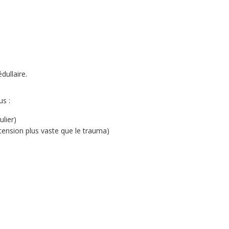
dullaire.
s :
lier)
tension plus vaste que le trauma)